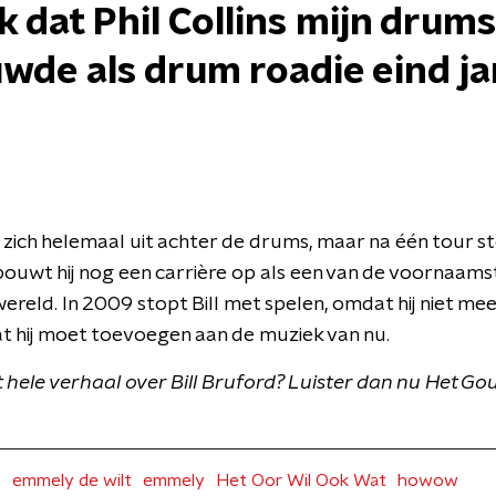
k dat Phil Collins mijn drums
de als drum roadie eind jar
ll zich helemaal uit achter de drums, maar na één tour sto
bouwt hij nog een carrière op als een van de voornaams
reld. In 2009 stopt Bill met spelen, omdat hij niet me
at hij moet toevoegen aan de muziek van nu.
hele verhaal over Bill Bruford? Luister dan nu Het Go
s
emmely de wilt
emmely
Het Oor Wil Ook Wat
howow