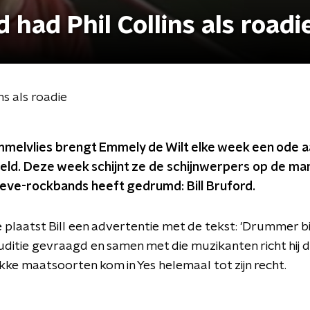
had Phil Collins als roadi
s als roadie
mmelvlies brengt Emmely de Wilt elke week een ode 
d. Deze week schijnt ze de schijnwerpers op de man di
eve-rockbands heeft gedrumd: Bill Bruford.
 plaatst Bill een advertentie met de tekst: 'Drummer bie
 auditie gevraagd en samen met die muzikanten richt hij d
kke maatsoorten kom in Yes helemaal tot zijn recht.