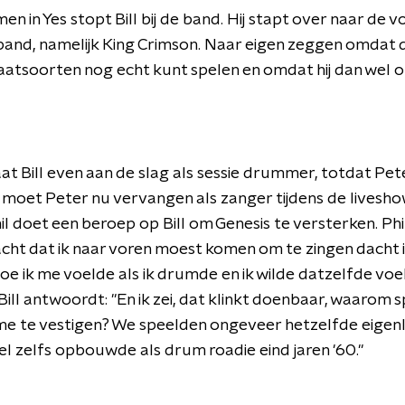
en in Yes stopt Bill bij de band. Hij stapt over naar de 
and, namelijk King Crimson. Naar eigen zeggen omdat d
aatsoorten nog echt kunt spelen en omdat hij dan wel op
t Bill even aan de slag als sessie drummer, totdat Pet
ns moet Peter nu vervangen als zanger tijdens de liveshow
 doet een beroep op Bill om Genesis te versterken. Phi
cht dat ik naar voren moest komen om te zingen dacht i
oe ik me voelde als ik drumde en ik wilde datzelfde vo
ll antwoordt: "En ik zei, dat klinkt doenbaar, waarom s
me te vestigen? We speelden ongeveer hetzelfde eigenlij
el zelfs opbouwde als drum roadie eind jaren '60."