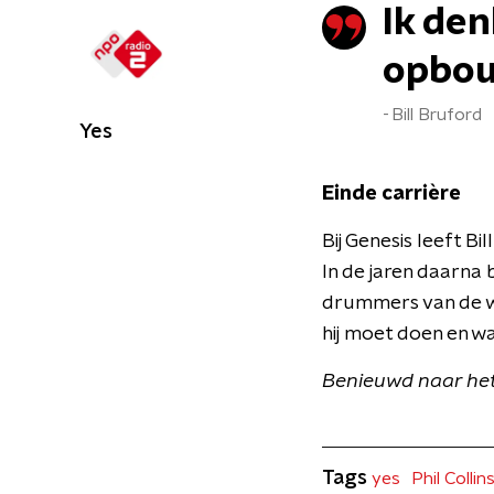
Ik den
opbouw
Bill Bruford
Yes
Einde carrière
Bij Genesis leeft Bi
In de jaren daarna 
drummers van de we
hij moet doen en w
Benieuwd naar het 
Tags
yes
Phil Collin