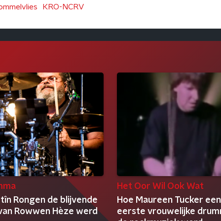
ommelvlies
KRO-NCRV
mma
Het Oor Wil Ook Wat
tîn Rongen de blijvende
Hoe Maureen Tucker een
r van Rowwen Hèze werd
eerste vrouwelijke drum