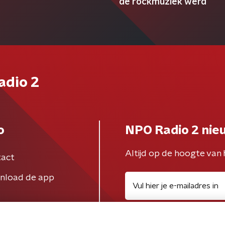
de rockmuziek werd
adio 2
o
NPO Radio 2 nie
Altijd op de hoogte van 
act
nload de app