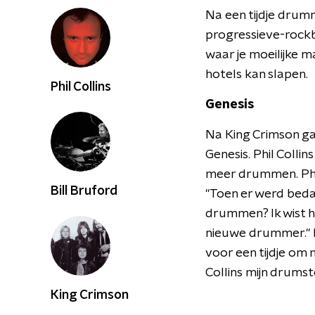
Na een tijdje drumm
progressieve-rockb
waar je moeilijke m
hotels kan slapen.
Phil Collins
Genesis
Na King Crimson gaa
Genesis. Phil Colli
meer drummen. Phil
Bill Bruford
"Toen er werd beda
drummen? Ik wist h
nieuwe drummer." Bi
voor een tijdje om 
Collins mijn drumst
King Crimson