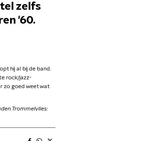
tel zelfs
en '60.
pt hij al bij de band.
te rock/jazz-
er zo goed weet wat
uden Trommelvlies: