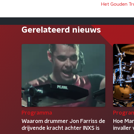
Het Gouden Tr
Gerelateerd nieuws
Programma
Progra
Waarom drummer Jon Farriss de
Hoe Mar
drijvende kracht achter INXS is
invalle