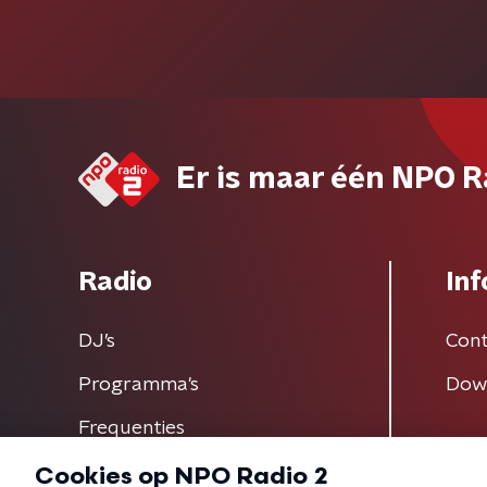
Er is maar één NPO R
Radio
Inf
DJ’s
Cont
Programma's
Dow
Frequenties