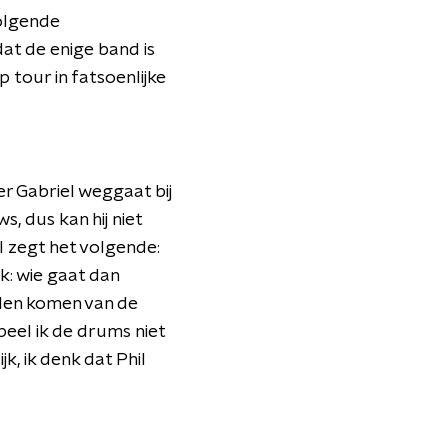
volgende
at de enige band is
 tour in fatsoenlijke
er Gabriel weggaat bij
s, dus kan hij niet
l zegt het volgende:
k: wie gaat dan
elen komen van de
peel ik de drums niet
k, ik denk dat Phil