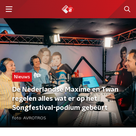
Nieuws
De Nederlandse Maxime en Twan
regelen alles wat er op het
Songfestival-podium gebeurt
foto:
AVROTROS