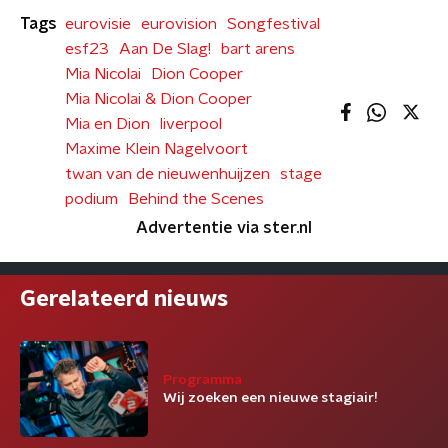
Tags
eurovisie
eurovision
Songfestival
esf23
Aan De Slag!
bart arens
Mia Nicolai
Dion Cooper
Mia Nicolai & Dion Cooper
Mia en Dion
liverpool
Maxime Klein Nagelvoort
twan van de nieuwenhuijzen
stage
podium
Behind the Scenes
Advertentie via ster.nl
Gerelateerd nieuws
Programma
Wij zoeken een nieuwe stagiair!