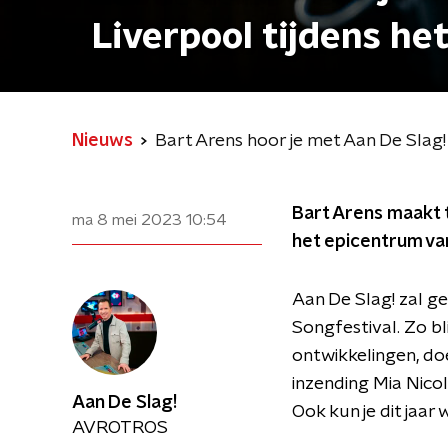
Liverpool tijdens he
Nieuws
Bart Arens hoor je met Aan De Slag! 
Bart Arens maakt tu
ma 8 mei 2023
10:54
het epicentrum van
Aan De Slag! zal g
Songfestival. Zo bl
ontwikkelingen, do
inzending Mia Nico
Aan De Slag!
Ook kun je dit jaar
AVROTROS