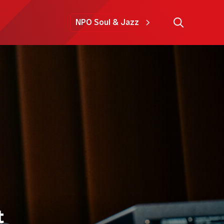
NPO Soul & Jazz
t