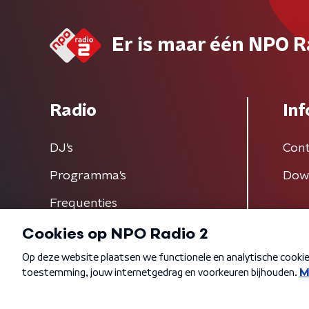
Er is maar één NPO R
Radio
Inf
DJ’s
Cont
Programma's
Dow
Frequenties
Algemene voorwaarden
Privacybeleid