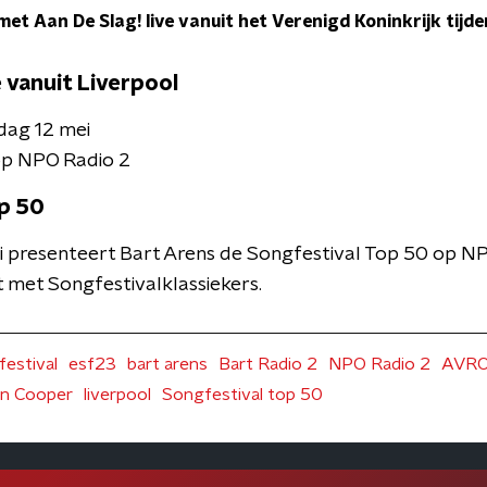
met Aan De Slag! live vanuit het Verenigd Koninkrijk tijd
e vanuit Liverpool
dag 12 mei
op NPO Radio 2
p 50
 presenteert Bart Arens de Songfestival Top 50 op N
t met Songfestivalklassiekers.
festival
esf23
bart arens
Bart Radio 2
NPO Radio 2
AVR
on Cooper
liverpool
Songfestival top 50