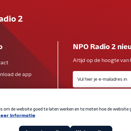
adio 2
o
NPO Radio 2 nie
Altijd op de hoogte van 
act
nload de app