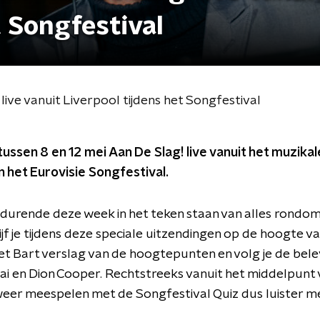
t Songfestival
live vanuit Liverpool tijdens het Songfestival
ssen 8 en 12 mei Aan De Slag! live vanuit het muzikale
 het Eurovisie Songfestival.
edurende deze week in het teken staan van alles rondom
ijf je tijdens deze speciale uitzendingen op de hoogte v
et Bart verslag van de hoogtepunten en volg je de bele
lai en Dion Cooper. Rechtstreeks vanuit het middelpunt
 weer meespelen met de Songfestival Quiz dus luister me