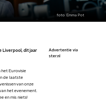
foto:
Emma Pot
Advertentie via
 Liverpool, dit jaar
ster.nl
 het Eurovisie
an de laatste
venissen van onze
 van het evenement.
e en mis niets!