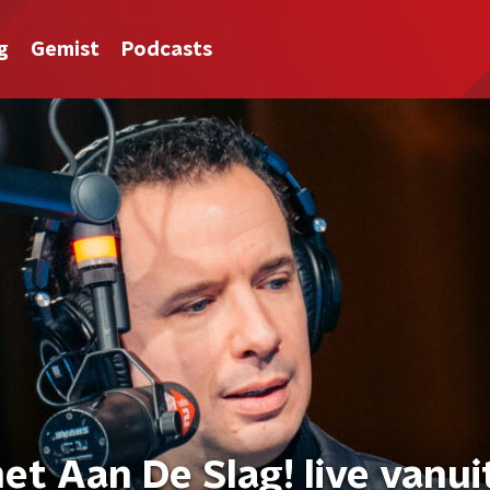
g
Gemist
Podcasts
et Aan De Slag! live vanui