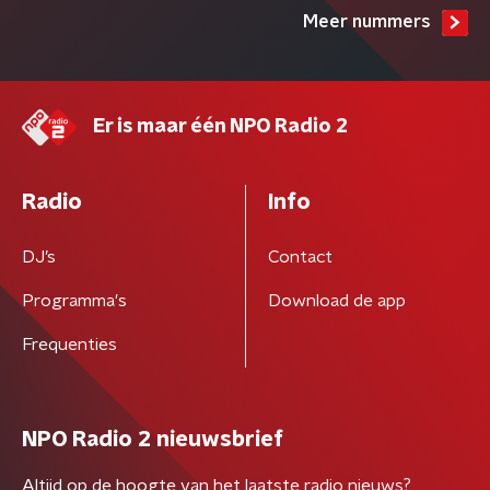
Meer nummers
Er is maar één NPO Radio 2
Radio
Info
DJ’s
Contact
Programma's
Download de app
Frequenties
NPO Radio 2 nieuwsbrief
Altijd op de hoogte van het laatste radio nieuws?