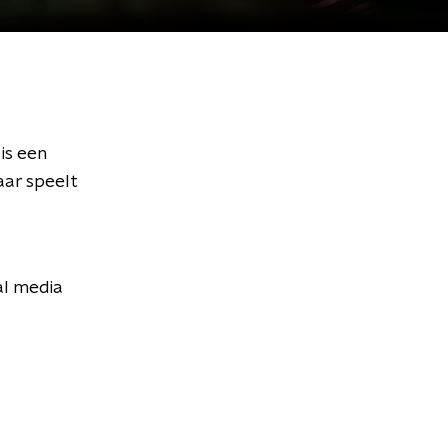
is een
aar speelt
al media