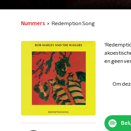
Nummers
Redemption Song
'Redemptio
akoestische
en geen ve
Om deze
Belu