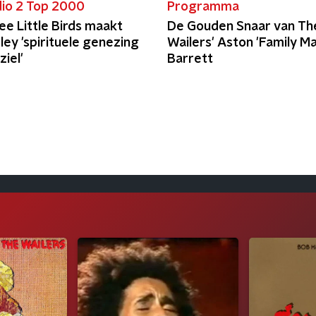
io 2 Top 2000
Programma
e Little Birds maakt
De Gouden Snaar van Th
ey 'spirituele genezing
Wailers' Aston 'Family Ma
ziel'
Barrett