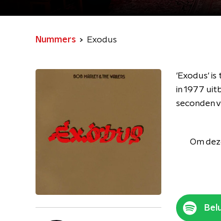
Nummers
Exodus
'Exodus' is
in 1977 ui
seconden ve
Om deze
Belu