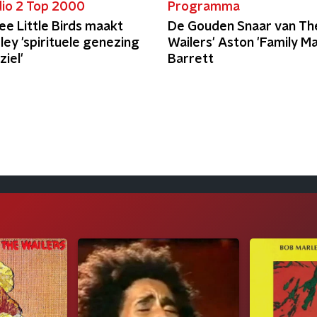
io 2 Top 2000
Programma
e Little Birds maakt
De Gouden Snaar van Th
ey 'spirituele genezing
Wailers' Aston 'Family Ma
ziel'
Barrett