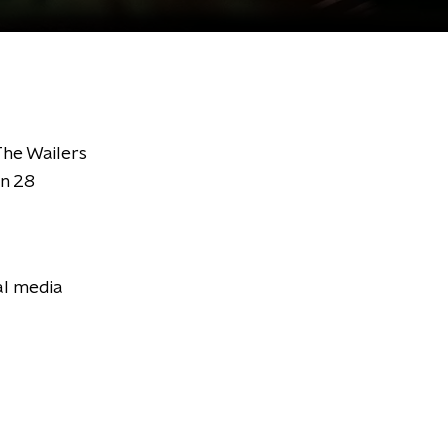
The Wailers
en 28
al media