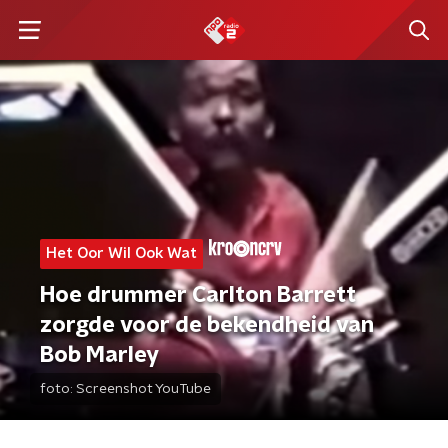
Het Oor Wil Ook Wat
Hoe drummer Carlton Barrett
zorgde voor de bekendheid van
Bob Marley
foto:
Screenshot YouTube