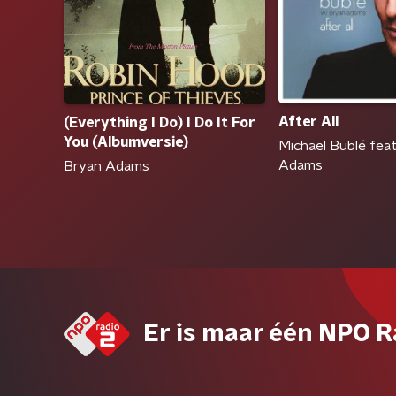
After All
(Everything I Do) I Do It For
You (Albumversie)
Michael Bublé feat
Adams
Bryan Adams
Er is maar één NPO R