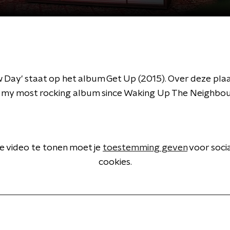
 Day' staat op het album Get Up (2015). Over deze pla
t's my most rocking album since Waking Up The Neighbo
 video te tonen moet je
toestemming geven
voor soci
cookies.