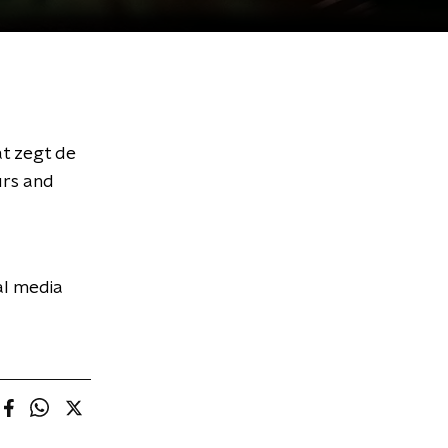
at zegt de
urs and
al media