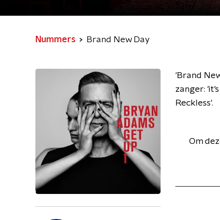
Nummers
Brand New Day
'Brand New
zanger: 'i
Reckless'. ‪
Om deze