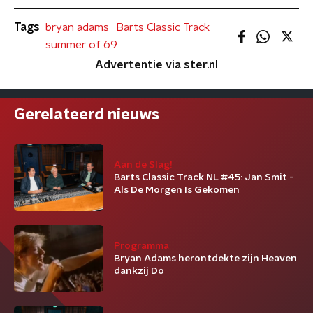
Tags
bryan adams
Barts Classic Track
summer of 69
Advertentie via ster.nl
Gerelateerd nieuws
Aan de Slag!
Barts Classic Track NL #45: Jan Smit -
Als De Morgen Is Gekomen
Programma
Bryan Adams herontdekte zijn Heaven
dankzij Do