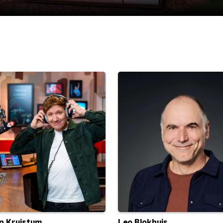
n Kruistum
Leo Blokhuis