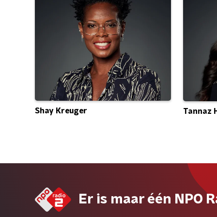
Shay Kreuger
Tannaz 
Er is maar één NPO R