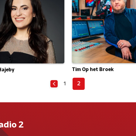
Tim Op het Broek
Hajeby
1
2
adio 2