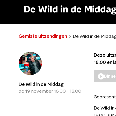
De Wild in de Midda
Gemiste uitzendingen
De Wild in de Midda
Deze uitz
18:00
en i
Binne
De Wild in de Middag
do 19 november 16:00 - 18:00
Gepresent
De Wild i
18.00 uur