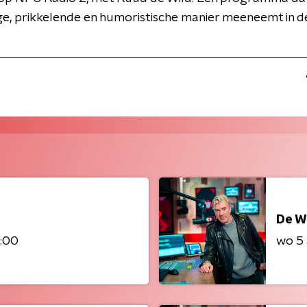
ge, prikkelende en humoristische manier meeneemt in d
De W
8:00
wo 5