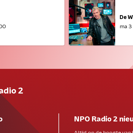
De W
:00
ma 3
adio 2
o
NPO Radio 2 nie