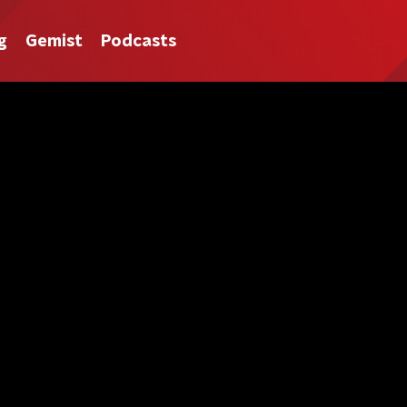
g
Gemist
Podcasts