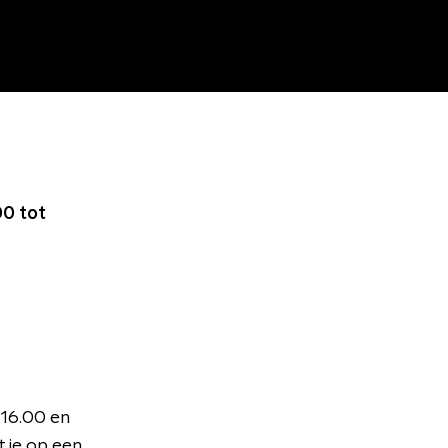
0 tot
 16.00 en
 je op een