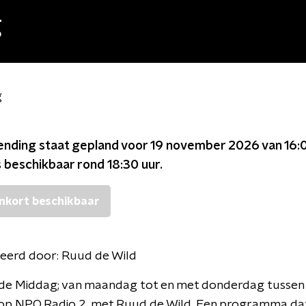
g
g
ending staat gepland voor
19 november 2026 van 16:0
s beschikbaar rond
18:30
uur.
nkort beschikbaar
eerd door:
Ruud de Wild
n de Middag; van maandag tot en met donderdag tussen
 op NPO Radio 2, met Ruud de Wild. Een programma dat