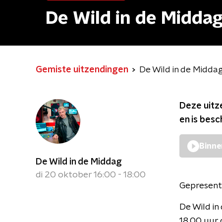
De Wild in de Midda
Gemiste uitzendingen
De Wild in de Midda
Deze uitz
en is bes
Binne
De Wild in de Middag
di 20 oktober 16:00 - 18:00
Gepresent
De Wild i
18.00 uur