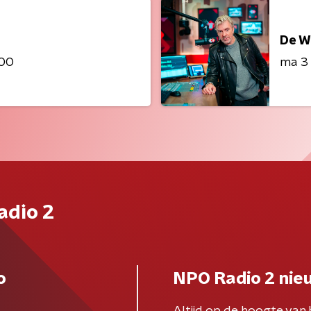
De W
:00
ma 3
adio 2
o
NPO Radio 2 nie