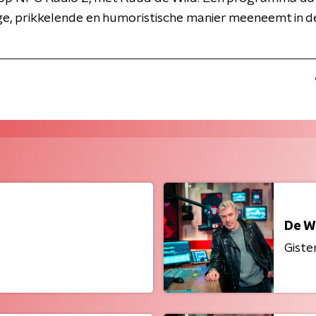
ge, prikkelende en humoristische manier meeneemt in d
De W
Giste