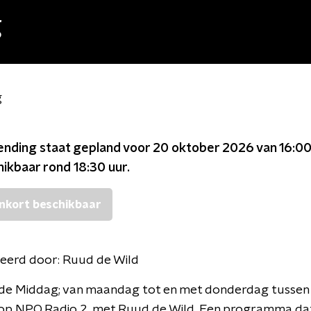
g
g
ending staat gepland voor
20 oktober 2026 van 16:00
chikbaar rond
18:30
uur.
nkort beschikbaar
eerd door:
Ruud de Wild
n de Middag; van maandag tot en met donderdag tussen
 op NPO Radio 2, met Ruud de Wild. Een programma dat