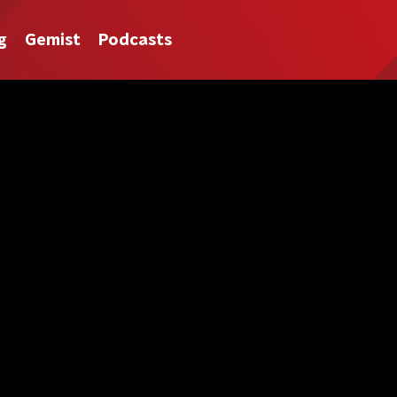
g
Gemist
Podcasts