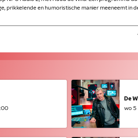
ge, prikkelende en humoristische manier meeneemt in d
De W
8:00
wo 5