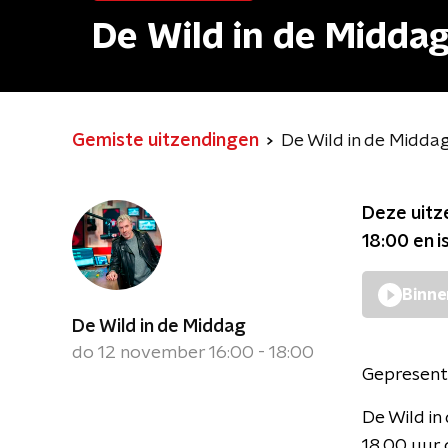
De Wild in de Midda
Gemiste uitzendingen
De Wild in de Midda
Deze uitz
18:00
en i
Binne
De Wild in de Middag
do 12 november 16:00 - 18:00
Gepresent
De Wild i
18.00 uur