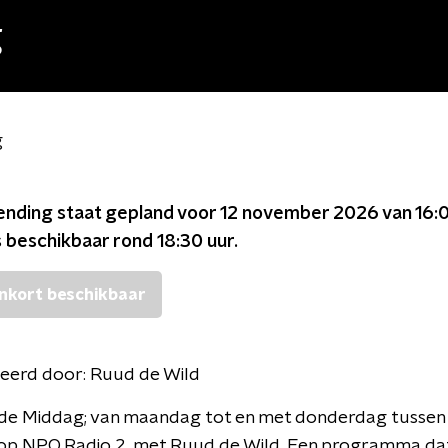
g
g
ending staat gepland voor
12 november 2026 van 16:0
s beschikbaar rond
18:30
uur.
nkort beschikbaar
eerd door:
Ruud de Wild
n de Middag; van maandag tot en met donderdag tussen
 op NPO Radio 2, met Ruud de Wild. Een programma dat