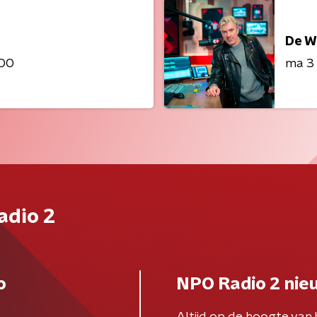
De W
:00
ma 3
adio 2
o
NPO Radio 2 nie