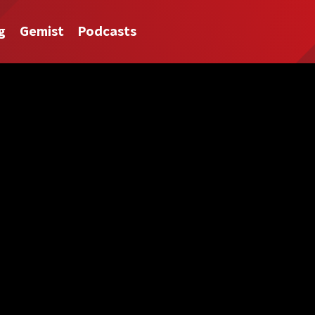
g
Gemist
Podcasts