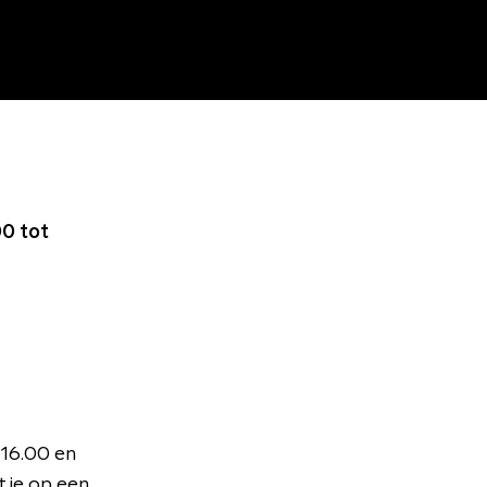
0 tot
 16.00 en
 je op een