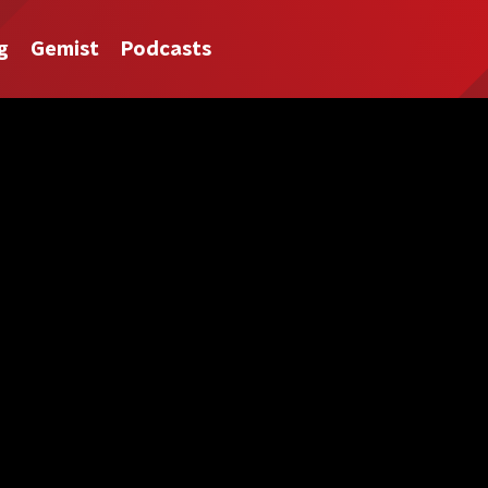
g
Gemist
Podcasts