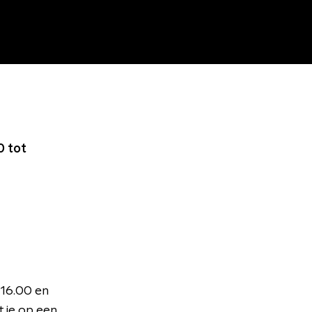
0 tot
 16.00 en
 je op een