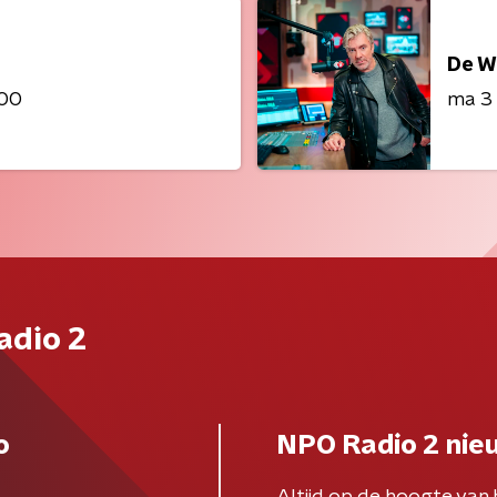
De W
:00
ma 3
adio 2
o
NPO Radio 2 nie