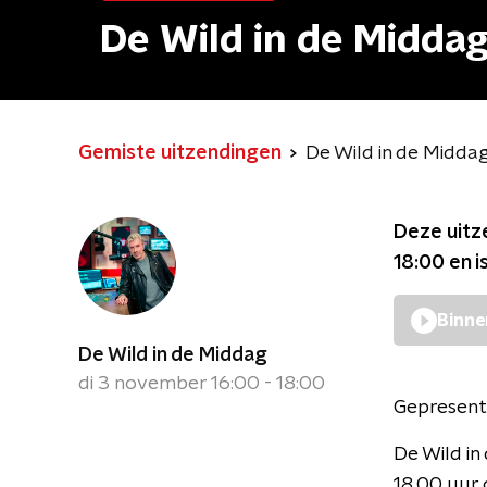
De Wild in de Midda
Gemiste uitzendingen
De Wild in de Midda
Deze uitz
18:00
en i
Binne
De Wild in de Middag
di 3 november 16:00 - 18:00
Gepresent
De Wild i
18.00 uur