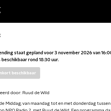
g
g
ending staat gepland voor
3 november 2026 van 16:0
s beschikbaar rond
18:30
uur.
nkort beschikbaar
eerd door:
Ruud de Wild
n de Middag; van maandag tot en met donderdag tussen
 op NPO Radio 2, met Ruud de Wild. Een programma dat