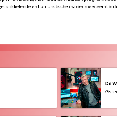
ge, prikkelende en humoristische manier meeneemt in d
De W
Giste