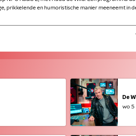
ge, prikkelende en humoristische manier meeneemt in d
De W
wo 5