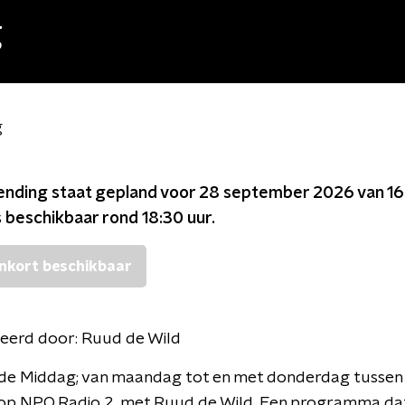
g
g
ending staat gepland voor
28 september 2026 van 16
s beschikbaar rond
18:30
uur.
nkort beschikbaar
eerd door:
Ruud de Wild
n de Middag; van maandag tot en met donderdag tussen
 op NPO Radio 2, met Ruud de Wild. Een programma dat