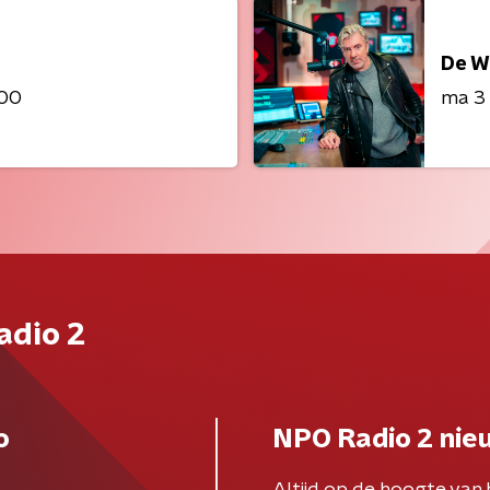
De W
:00
ma 3
adio 2
o
NPO Radio 2 nie