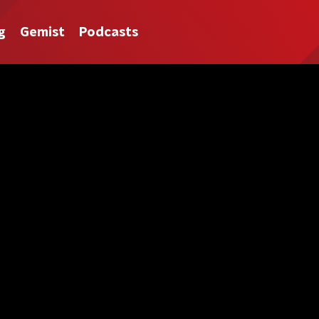
g
Gemist
Podcasts