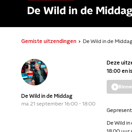
De Wild in de Midda
Gemiste uitzendingen
De Wild in de Midda
Deze uitz
18:00
en i
Binne
De Wild in de Middag
ma 21 september 16:00 - 18:00
Gepresent
De Wild i
18.00 uur