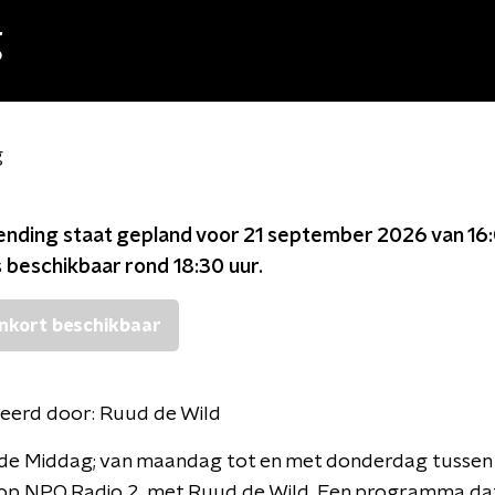
g
g
ending staat gepland voor
21 september 2026 van 16:
s beschikbaar rond
18:30
uur.
nkort beschikbaar
eerd door:
Ruud de Wild
n de Middag; van maandag tot en met donderdag tussen
 op NPO Radio 2, met Ruud de Wild. Een programma dat