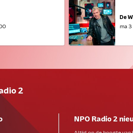
De W
:00
ma 3
adio 2
o
NPO Radio 2 nie