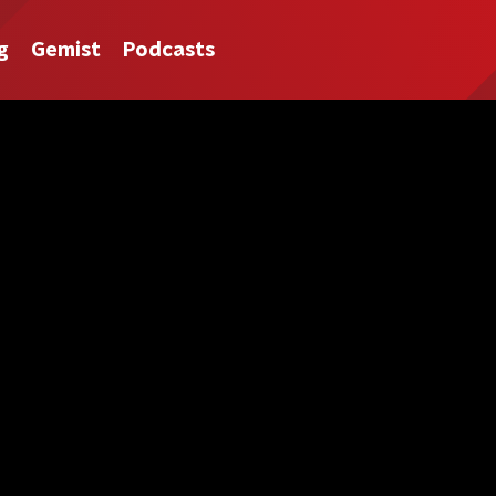
g
Gemist
Podcasts