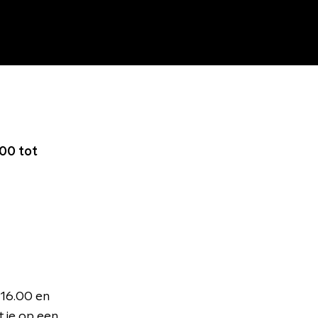
00 tot
 16.00 en
 je op een