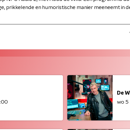
ge, prikkelende en humoristische manier meeneemt in d
De W
8:00
wo 5