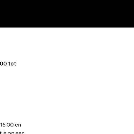
00 tot
 16.00 en
 je op een