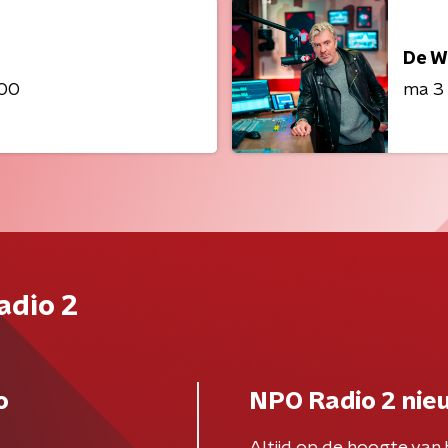
De W
:00
ma 3
adio 2
o
NPO Radio 2 nie