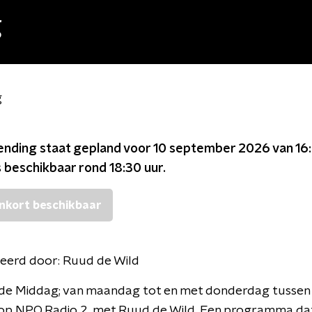
g
g
ending staat gepland voor
10 september 2026 van 16:
s beschikbaar rond
18:30
uur.
nkort beschikbaar
eerd door:
Ruud de Wild
n de Middag; van maandag tot en met donderdag tussen
 op NPO Radio 2, met Ruud de Wild. Een programma dat