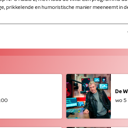
ge, prikkelende en humoristische manier meeneemt in d
De W
8:00
wo 5