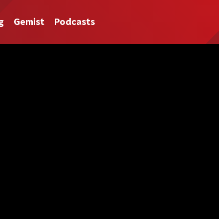
g
Gemist
Podcasts