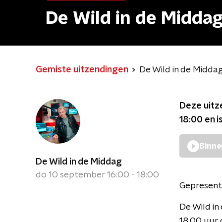
De Wild in de Midda
Gemiste uitzendingen
De Wild in de Midda
Deze uitz
18:00
en i
Binne
De Wild in de Middag
do 10 september 16:00 - 18:00
Gepresent
De Wild i
18.00 uur