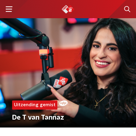
Uitzending gemist
De T van Tannaz