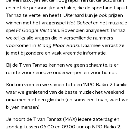
Je vermaakt je met de hoogtepunten uit de actualiteit
en met de persoonlijke verhalen, die de spontane flapuit
Tannaz te vertellen heeft. Uiteraard kun je ook prijzen
winnen met het vragenspel
Het Geheel
en het muzikale
spel
Ff Google Vertalen
. Bovendien analyseert Tannaz
wekelijks alle vragen die in verschillende nummers
voorkomen in
Vraag Maar Raak!.
Daarmee verrast ze
je met bijzondere en vaak vreemde informatie.
Bij de T van Tannaz kennen we geen schaamte, is er
ruimte voor serieuze onderwerpen en voor humor.
Kortom vormen we samen tot een 'NPO Radio 2 familie'
waar we genietend van de beste muziek het weekend
omarmen met een glimlach (en soms een traan, want we
blijven mensen).
Je hoort de T van Tannaz (MAX) iedere zaterdag en
zondag tussen 06.00 en 09.00 uur op NPO Radio 2.