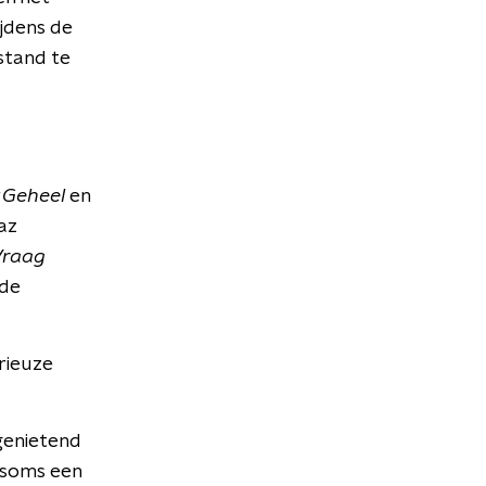
jdens de
stand te
 Geheel
en
az
Vraag
mde
rieuze
genietend
 soms een