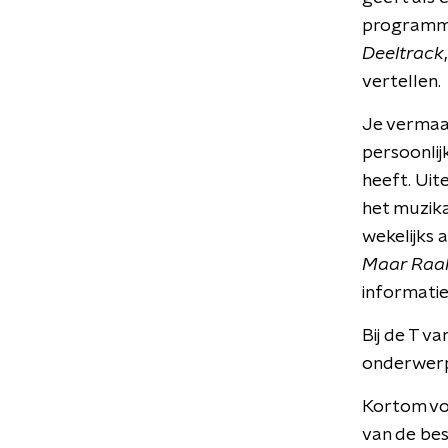
programma 
Deeltrack
vertellen.
Je vermaak
persoonlij
heeft. Uit
het muzik
wekelijks 
Maar Raak
informatie
Bij de T v
onderwerp
Kortom vo
van de be