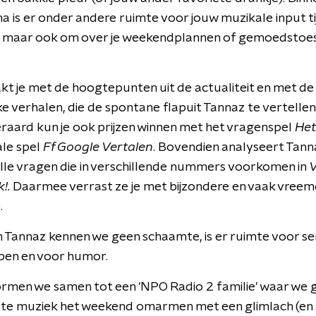
is er onder andere ruimte voor jouw muzikale input ti
, maar ook om over je weekendplannen of gemoedstoe
t je met de hoogtepunten uit de actualiteit en met de
ke verhalen, die de spontane flapuit Tannaz te vertellen
eraard kun je ook prijzen winnen met het vragenspel
Het
ale spel
Ff Google Vertalen
. Bovendien analyseert Tann
alle vragen die in verschillende nummers voorkomen in
!.
Daarmee verrast ze je met bijzondere en vaak vree
.
an Tannaz kennen we geen schaamte, is er ruimte voor se
en en voor humor.
rmen we samen tot een 'NPO Radio 2 familie' waar we 
ste muziek het weekend omarmen met een glimlach (en