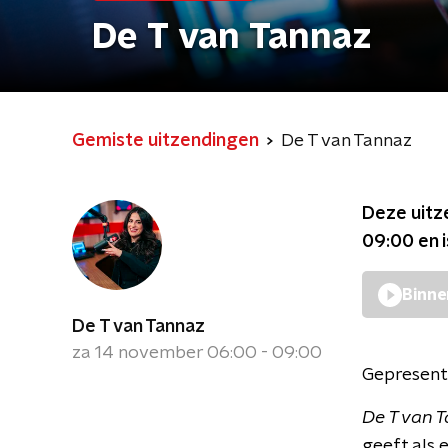
De T van Tannaz
Gemiste uitzendingen
De T van Tannaz
Deze uitz
09:00
en 
Binne
De T van Tannaz
za 14 november 06:00 - 09:00
Gepresent
De T van 
geeft als 