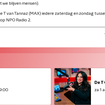
t we blijven mensen).
de T van Tannaz (MAX) iedere zaterdag en zondag tusse
 op NPO Radio 2.
De T
9:00
za 1 