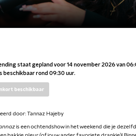
ending staat gepland voor
14 november 2026 van 06:
is beschikbaar rond
09:30
uur.
nkort beschikbaar
eerd door:
Tannaz Hajeby
Tannaz
is een ochtendshow in het weekend die je dezelfd
een bakkie pleur (of jouw ander favoriete drankje)! Binn