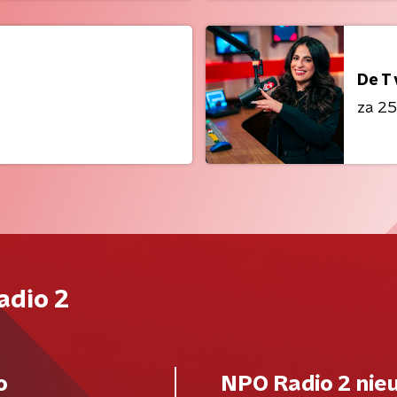
De T
za 25 
adio 2
o
NPO Radio 2 nie