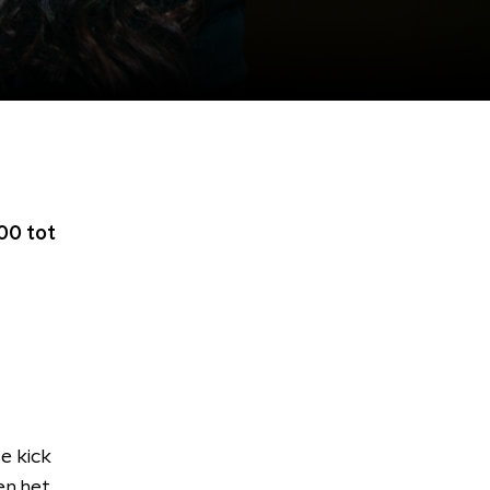
00 tot
e kick
en het