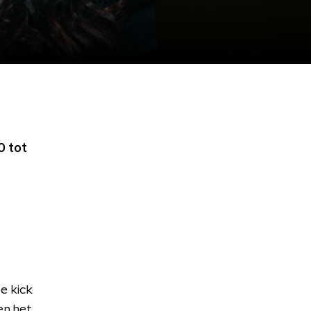
0 tot
e kick
en het