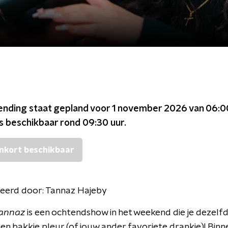
ending staat gepland voor
1 november 2026 van 06:0
is beschikbaar rond
09:30
uur.
nkort beschikbaar
eerd door:
Tannaz Hajeby
Tannaz
is een ochtendshow in het weekend die je dezelfd
een bakkie pleur (of jouw ander favoriete drankje)! Binn