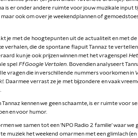
is er onder andere ruimte voor jouw muzikale input ti
, maar ook om over je weekendplannen of gemoedstoe
t je met de hoogtepunten uit de actualiteit en met de
ke verhalen, die de spontane flapuit Tannaz te vertellen
eraard kun je ook prijzen winnen met het vragenspel
Het
ale spel
Ff Google Vertalen
. Bovendien analyseert Tann
alle vragen die in verschillende nummers voorkomen in
!.
Daarmee verrast ze je met bijzondere en vaak vree
.
an Tannaz kennen we geen schaamte, is er ruimte voor se
en en voor humor.
rmen we samen tot een 'NPO Radio 2 familie' waar we 
ste muziek het weekend omarmen met een glimlach (en