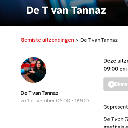
De T van Tannaz
Gemiste uitzendingen
De T van Tannaz
Deze uitz
09:00
en 
Binne
De T van Tannaz
zo 1 november 06:00 - 09:00
Gepresent
De T van 
geeft als 