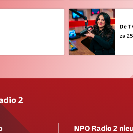
De T
za 25 
adio 2
o
NPO Radio 2 nie