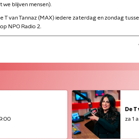
t we blijven mensen).
de T van Tannaz (MAX) iedere zaterdag en zondag tusse
 op NPO Radio 2.
De T
9:00
za 1 