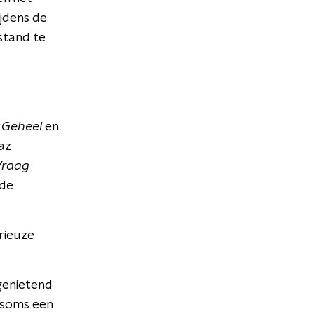
jdens de
stand te
 Geheel
en
az
Vraag
mde
rieuze
genietend
 soms een