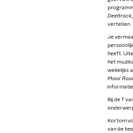
programma 
Deeltrack
vertellen.
Je vermaak
persoonlij
heeft. Uit
het muzik
wekelijks 
Maar Raak
informatie
Bij de T v
onderwerp
Kortom vo
van de be