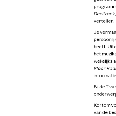
programma 
Deeltrack
vertellen.
Je vermaak
persoonlij
heeft. Uit
het muzik
wekelijks 
Maar Raak
informatie
Bij de T v
onderwerp
Kortom vo
van de be