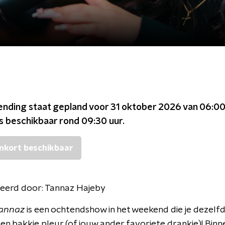
ending staat gepland voor
31 oktober 2026 van 06:00
is beschikbaar rond
09:30
uur.
nkort beschikbaar
eerd door:
Tannaz Hajeby
Tannaz
is een ochtendshow in het weekend die je dezelfd
een bakkie pleur (of jouw ander favoriete drankje)! Binn