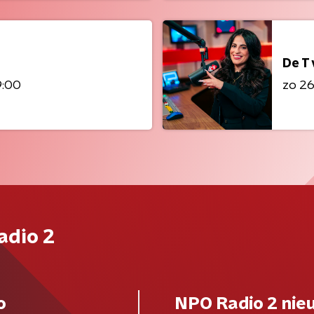
De T
9:00
zo 26 
adio 2
o
NPO Radio 2 nie