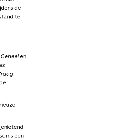
jdens de
stand te
 Geheel
en
az
Vraag
mde
rieuze
genietend
 soms een