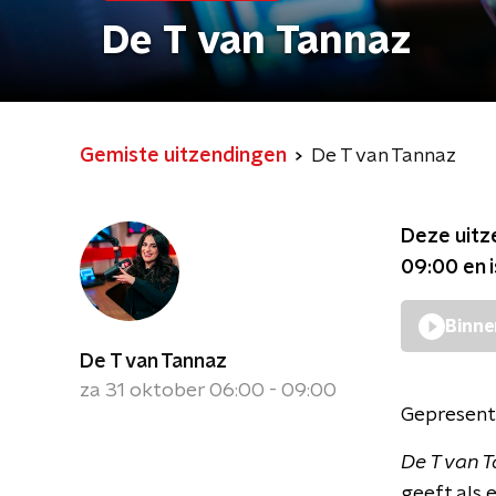
De T van Tannaz
Gemiste uitzendingen
De T van Tannaz
Deze uitz
09:00
en 
Binne
De T van Tannaz
za 31 oktober 06:00 - 09:00
Gepresent
De T van 
geeft als 