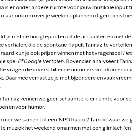
is er onder andere ruimte voor jouw muzikale input ti
, maar ook om over je weekendplannen of gemoedstoe
t je met de hoogtepunten uit de actualiteit en met de
ke verhalen, die de spontane flapuit Tannaz te vertellen
eraard kun je ook prijzen winnen met het vragenspel
Het
ale spel
Ff Google Vertalen
. Bovendien analyseert Tann
alle vragen die in verschillende nummers voorkomen in
!.
Daarmee verrast ze je met bijzondere en vaak vree
.
an Tannaz kennen we geen schaamte, is er ruimte voor se
en en voor humor.
rmen we samen tot een 'NPO Radio 2 familie' waar we 
ste muziek het weekend omarmen met een glimlach (en