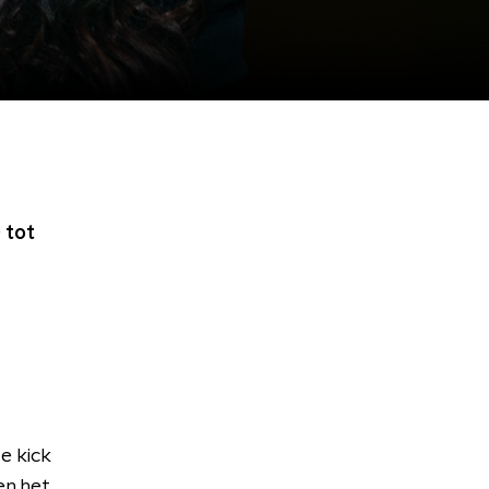
 tot
e kick
en het