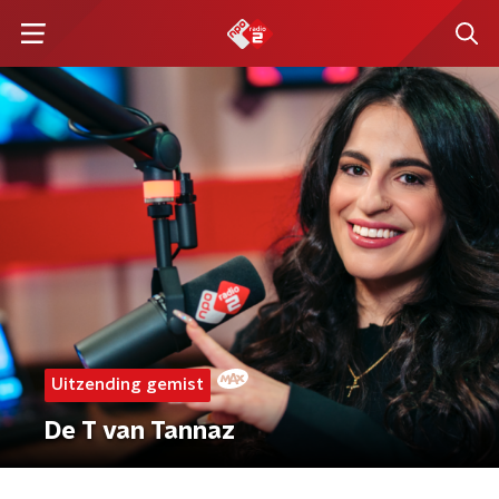
Uitzending gemist
De T van Tannaz