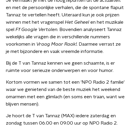
Je vermaakt je met de hoogtepunten uit de actualiteit
en met de persoonlijke verhalen, die de spontane flapuit
Tannaz te vertellen heeft. Uiteraard kun je ook prijzen
winnen met het vragenspel
Het Geheel
en het muzikale
spel
Ff Google Vertalen
. Bovendien analyseert Tannaz
wekelijks alle vragen die in verschillende nummers
voorkomen in
Vraag Maar Raak!.
Daarmee verrast ze
je met bijzondere en vaak vreemde informatie.
Bij de T van Tannaz kennen we geen schaamte, is er
ruimte voor serieuze onderwerpen en voor humor.
Kortom vormen we samen tot een 'NPO Radio 2 familie'
waar we genietend van de beste muziek het weekend
omarmen met een glimlach (en soms een traan, want we
blijven mensen).
Je hoort de T van Tannaz (MAX) iedere zaterdag en
zondag tussen 06.00 en 09.00 uur op NPO Radio 2.