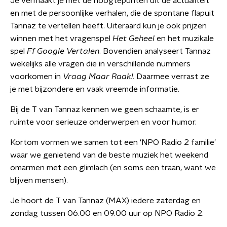
Je vermaakt je met de hoogtepunten uit de actualiteit
en met de persoonlijke verhalen, die de spontane flapuit
Tannaz te vertellen heeft. Uiteraard kun je ook prijzen
winnen met het vragenspel
Het Geheel
en het muzikale
spel
Ff Google Vertalen
. Bovendien analyseert Tannaz
wekelijks alle vragen die in verschillende nummers
voorkomen in
Vraag Maar Raak!.
Daarmee verrast ze
je met bijzondere en vaak vreemde informatie.
Bij de T van Tannaz kennen we geen schaamte, is er
ruimte voor serieuze onderwerpen en voor humor.
Kortom vormen we samen tot een 'NPO Radio 2 familie'
waar we genietend van de beste muziek het weekend
omarmen met een glimlach (en soms een traan, want we
blijven mensen).
Je hoort de T van Tannaz (MAX) iedere zaterdag en
zondag tussen 06.00 en 09.00 uur op NPO Radio 2.