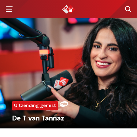
Uitzending gemist
De T van Tannaz