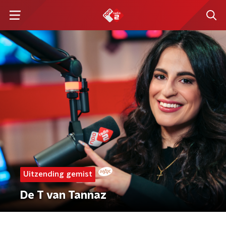
Uitzending gemist
De T van Tannaz