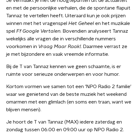
Je vermaakt je met de hoogtepunten uit de actualiteit
en met de persoonlijke verhalen, die de spontane flapuit
Tannaz te vertellen heeft. Uiteraard kun je ook prijzen
winnen met het vragenspel
Het Geheel
en het muzikale
spel
Ff Google Vertalen
. Bovendien analyseert Tannaz
wekelijks alle vragen die in verschillende nummers
voorkomen in
Vraag Maar Raak!.
Daarmee verrast ze
je met bijzondere en vaak vreemde informatie.
Bij de T van Tannaz kennen we geen schaamte, is er
ruimte voor serieuze onderwerpen en voor humor.
Kortom vormen we samen tot een 'NPO Radio 2 familie'
waar we genietend van de beste muziek het weekend
omarmen met een glimlach (en soms een traan, want we
blijven mensen).
Je hoort de T van Tannaz (MAX) iedere zaterdag en
zondag tussen 06.00 en 09.00 uur op NPO Radio 2.