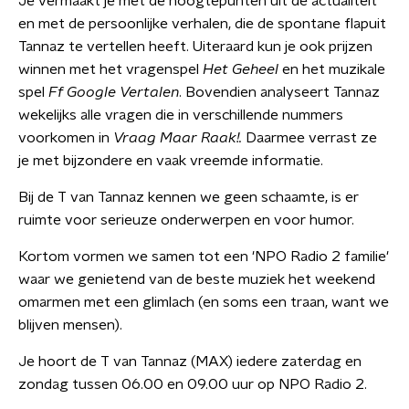
Je vermaakt je met de hoogtepunten uit de actualiteit
en met de persoonlijke verhalen, die de spontane flapuit
Tannaz te vertellen heeft. Uiteraard kun je ook prijzen
winnen met het vragenspel
Het Geheel
en het muzikale
spel
Ff Google Vertalen
. Bovendien analyseert Tannaz
wekelijks alle vragen die in verschillende nummers
voorkomen in
Vraag Maar Raak!.
Daarmee verrast ze
je met bijzondere en vaak vreemde informatie.
Bij de T van Tannaz kennen we geen schaamte, is er
ruimte voor serieuze onderwerpen en voor humor.
Kortom vormen we samen tot een 'NPO Radio 2 familie'
waar we genietend van de beste muziek het weekend
omarmen met een glimlach (en soms een traan, want we
blijven mensen).
Je hoort de T van Tannaz (MAX) iedere zaterdag en
zondag tussen 06.00 en 09.00 uur op NPO Radio 2.