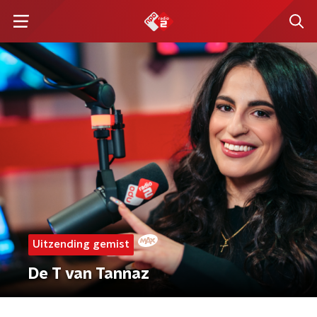
Uitzending gemist
De T van Tannaz