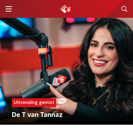
Uitzending gemist
De T van Tannaz