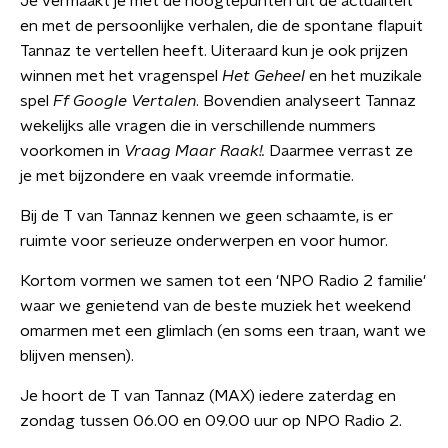
Je vermaakt je met de hoogtepunten uit de actualiteit
en met de persoonlijke verhalen, die de spontane flapuit
Tannaz te vertellen heeft. Uiteraard kun je ook prijzen
winnen met het vragenspel
Het Geheel
en het muzikale
spel
Ff Google Vertalen
. Bovendien analyseert Tannaz
wekelijks alle vragen die in verschillende nummers
voorkomen in
Vraag Maar Raak!.
Daarmee verrast ze
je met bijzondere en vaak vreemde informatie.
Bij de T van Tannaz kennen we geen schaamte, is er
ruimte voor serieuze onderwerpen en voor humor.
Kortom vormen we samen tot een 'NPO Radio 2 familie'
waar we genietend van de beste muziek het weekend
omarmen met een glimlach (en soms een traan, want we
blijven mensen).
Je hoort de T van Tannaz (MAX) iedere zaterdag en
zondag tussen 06.00 en 09.00 uur op NPO Radio 2.