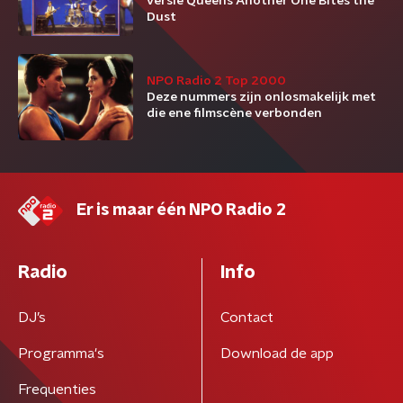
versie Queens Another One Bites the
Dust
NPO Radio 2 Top 2000
Deze nummers zijn onlosmakelijk met
die ene filmscène verbonden
Er is maar één NPO Radio 2
Radio
Info
DJ’s
Contact
Programma's
Download de app
Frequenties