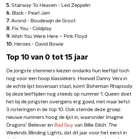
5.
Stairway To Heaven - Led Zeppelin
6.
Black - Pearl Jam
7.
Avond - Boudewijn de Groot
8.
Fix You - Coldplay
9.
Wish You Were Here – Pink Floyd
10.
Heroes - David Bowie
Top 10 van 0 tot 15 jaar
De jongste stemmers kiezen ondanks hun leeftijd toch
nog voor een hoop klassiekers. Hoewel Danny Vera in
de echte lijst bovenaan staat, komt Bohemian Rhapsody
bij deze leeftijden nog steeds op nummer 1. Queen doet
het bij de jongsten overigens erg goed, met maar liefst
3 noteringen in de top 10. Ook stemde deze groep
nieuwe nummers hoog de lijst in, waaronder Imagine
Dragons' Believer en
Bad Guy
van Billie Eilish. The
Weeknds Blinding Lights, dat dit jaar voor het eerst in