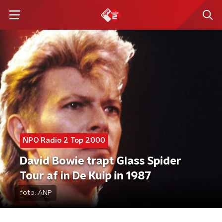
NPO Radio 2 Top 2000
David Bowie trapt Glass Spider
Tour af in De Kuip in 1987
foto:
ANP