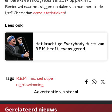
en bereikt een hoogtepunt in 2017 op plek 470.
Benieuwd naar het stijgen en dalen van nummers in de
lijst? Check dan
onze statistieken
!
Lees ook
Het krachtige Everybody Hurts van
R.E.M. heeft levens gered
Tags
R.E.M.
michael stipe
nightswimming
Advertentie via ster.nl
Gerelateerd nieuws