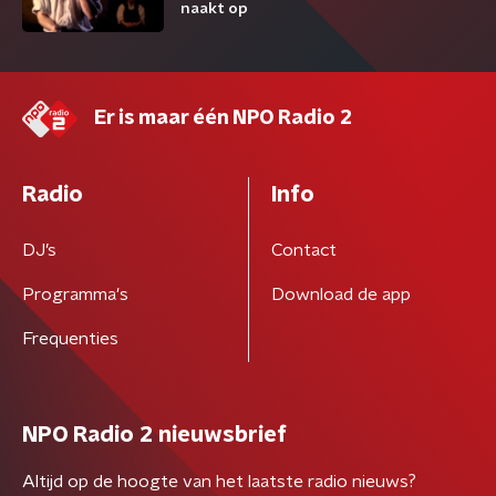
naakt op
Er is maar één NPO Radio 2
Radio
Info
DJ’s
Contact
Programma's
Download de app
Frequenties
NPO Radio 2 nieuwsbrief
Altijd op de hoogte van het laatste radio nieuws?