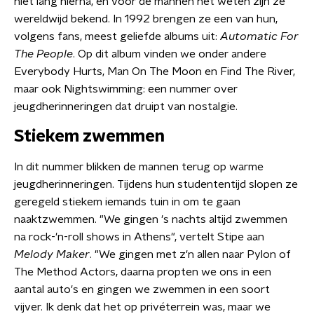
niet lang hierna, en voor de mannen het weten zijn ze
wereldwijd bekend. In 1992 brengen ze een van hun,
volgens fans, meest geliefde albums uit:
Automatic For
The People
. Op dit album vinden we onder andere
Everybody Hurts, Man On The Moon en Find The River,
maar ook Nightswimming: een nummer over
jeugdherinneringen dat druipt van nostalgie.
Stiekem zwemmen
In dit nummer blikken de mannen terug op warme
jeugdherinneringen. Tijdens hun studententijd slopen ze
geregeld stiekem iemands tuin in om te gaan
naaktzwemmen. "We gingen 's nachts altijd zwemmen
na rock-'n-roll shows in Athens", vertelt Stipe aan
Melody Maker
. "We gingen met z'n allen naar Pylon of
The Method Actors, daarna propten we ons in een
aantal auto's en gingen we zwemmen in een soort
vijver. Ik denk dat het op privéterrein was, maar we