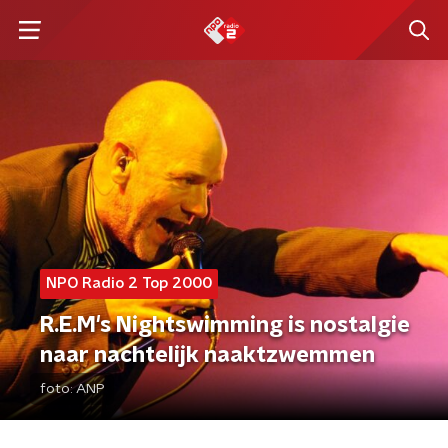
NPO Radio 2 Top 2000
R.E.M's Nightswimming is nostalgie
naar nachtelijk naaktzwemmen
foto:
ANP