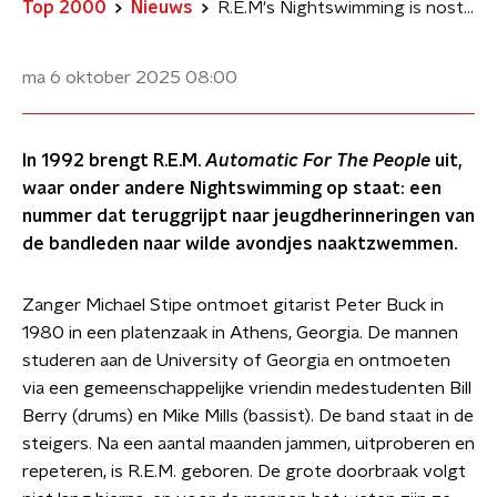
Top 2000
Nieuws
R.E.M's Nightswimming is nostalgie naar nachtelijk naaktzwemmen
ma 6 oktober 2025
08:00
In 1992 brengt R.E.M.
Automatic For The People
uit,
waar onder andere Nightswimming op staat: een
nummer dat teruggrijpt naar jeugdherinneringen van
de bandleden naar wilde avondjes naaktzwemmen.
Zanger Michael Stipe ontmoet gitarist Peter Buck in
1980 in een platenzaak in Athens, Georgia. De mannen
studeren aan de University of Georgia en ontmoeten
via een gemeenschappelijke vriendin medestudenten Bill
Berry (drums) en Mike Mills (bassist). De band staat in de
steigers. Na een aantal maanden jammen, uitproberen en
repeteren, is R.E.M. geboren. De grote doorbraak volgt