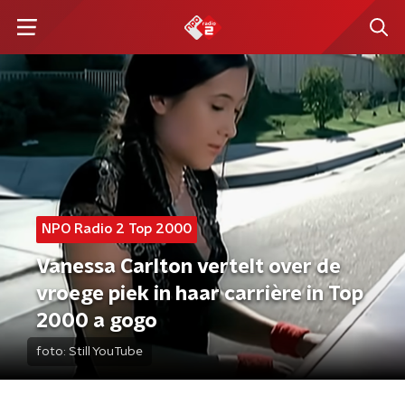
NPO Radio 2 Top 2000
Vanessa Carlton vertelt over de
vroege piek in haar carrière in Top
2000 a gogo
foto:
Still YouTube