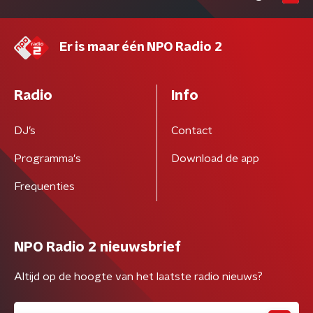
Er is maar één NPO Radio 2
Radio
Info
DJ’s
Contact
Programma's
Download de app
Frequenties
NPO Radio 2 nieuwsbrief
Altijd op de hoogte van het laatste radio nieuws?