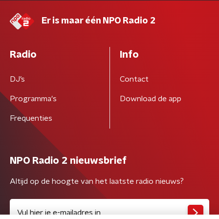
Er is maar één NPO Radio 2
Radio
Info
DJ’s
Contact
Programma's
Download de app
Frequenties
NPO Radio 2 nieuwsbrief
Altijd op de hoogte van het laatste radio nieuws?