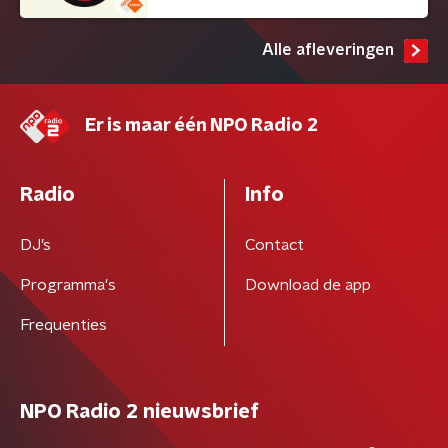
Alle afleveringen
Er is maar één NPO Radio 2
Radio
Info
DJ’s
Contact
Programma's
Download de app
Frequenties
NPO Radio 2 nieuwsbrief