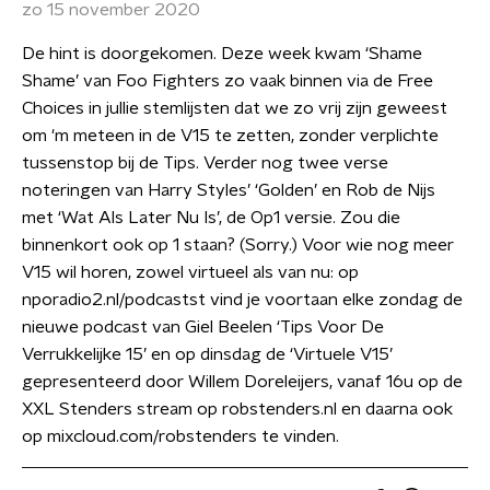
zo 15 november 2020
De hint is doorgekomen. Deze week kwam ‘Shame
Shame’ van Foo Fighters zo vaak binnen via de Free
Choices in jullie stemlijsten dat we zo vrij zijn geweest
om 'm meteen in de V15 te zetten, zonder verplichte
tussenstop bij de Tips. Verder nog twee verse
noteringen van Harry Styles’ ‘Golden’ en Rob de Nijs
met ‘Wat Als Later Nu Is’, de Op1 versie. Zou die
binnenkort ook op 1 staan? (Sorry.) Voor wie nog meer
V15 wil horen, zowel virtueel als van nu: op
nporadio2.nl/podcastst vind je voortaan elke zondag de
nieuwe podcast van Giel Beelen ‘Tips Voor De
Verrukkelijke 15’ en op dinsdag de ‘Virtuele V15’
gepresenteerd door Willem Doreleijers, vanaf 16u op de
XXL Stenders stream op robstenders.nl en daarna ook
op mixcloud.com/robstenders te vinden.