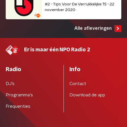
#2 - Tips Voor De Verrukkelijke 15 - 22
november 2020
Alle afleveringen
Er is maar één NPO Radio 2
Radio
Info
DJ’s
Contact
Programma's
Download de app
Frequenties