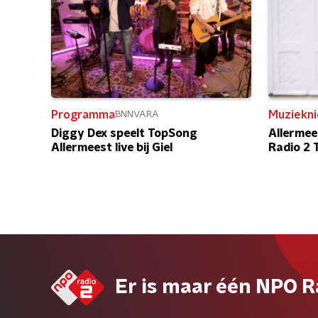
Programma
Muziekn
BNNVARA
Diggy Dex speelt TopSong
Allermee
Allermeest live bij Giel
Radio 2
Er is maar één NPO R