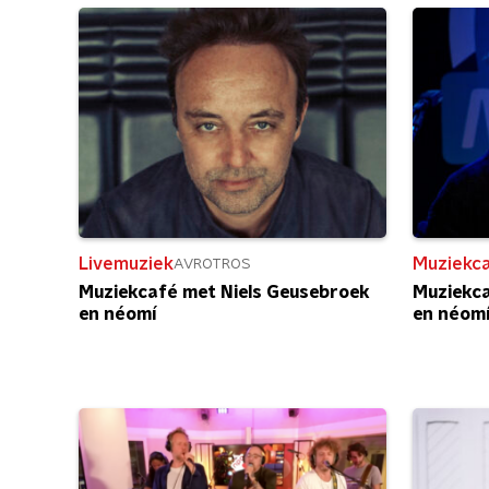
Livemuziek
Muziekc
AVROTROS
Muziekcafé met Niels Geusebroek
Muziekca
en néomí
en néom