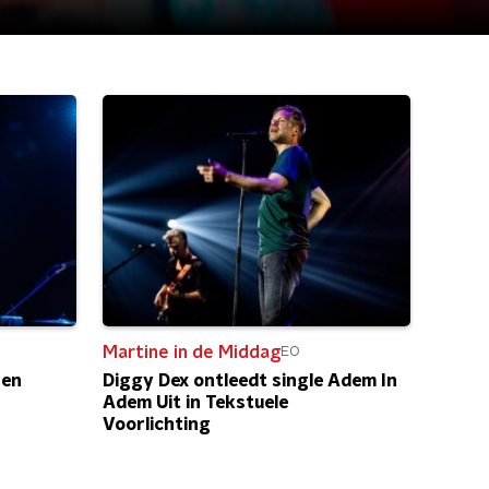
Martine in de Middag
EO
 en
Diggy Dex ontleedt single Adem In
Adem Uit in Tekstuele
Voorlichting