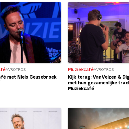
afé
Muziekcafé
AVROTROS
AVROTROS
fé met Niels Geusebroek
Kijk terug: VanVelzen & Di
í
met hun gezamenlijke trac
Muziekcafé