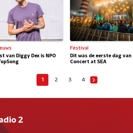
ieuws
Festival
st van Diggy Dex is NPO
Dit was de eerste dag van
 TopSong
Concert at SEA
1
2
3
4
adio 2