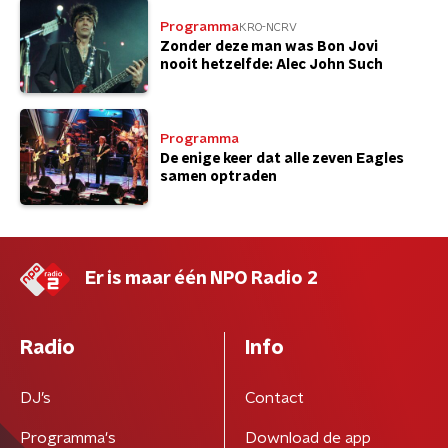
Programma
KRO-NCRV
Zonder deze man was Bon Jovi
nooit hetzelfde: Alec John Such
Programma
De enige keer dat alle zeven Eagles
samen optraden
Er is maar één NPO Radio 2
Radio
Info
DJ’s
Contact
Programma's
Download de app