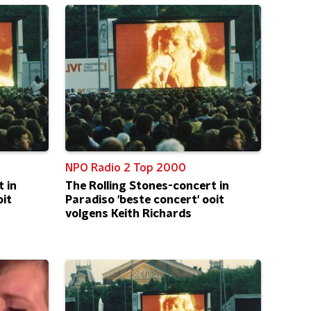
NPO Radio 2 Top 2000
 in
The Rolling Stones-concert in
oit
Paradiso 'beste concert' ooit
volgens Keith Richards