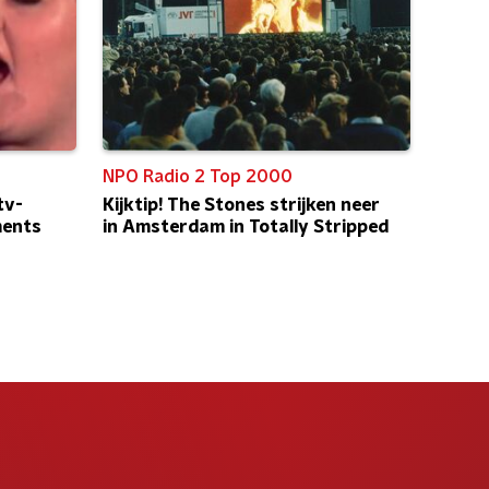
NPO Radio 2 Top 2000
tv-
Kijktip! The Stones strijken neer
ments
in Amsterdam in Totally Stripped