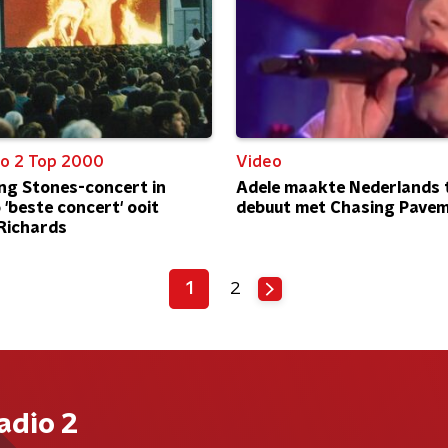
o 2 Top 2000
Video
ing Stones-concert in
Adele maakte Nederlands 
 'beste concert' ooit
debuut met Chasing Pave
Richards
1
2
adio 2