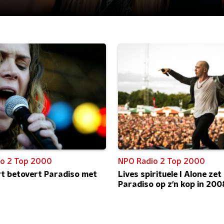
o 2 Top 2000
NPO Radio 2 Top 2000
t betovert Paradiso met
Lives spirituele I Alone zet
Paradiso op z'n kop in 200