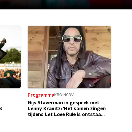
Programma
KRO-NCRV
Gijs Staverman in gesprek met
8
Lenny Kravitz: 'Het samen zingen
tijdens Let Love Rule is ontstaan
in Paradiso'