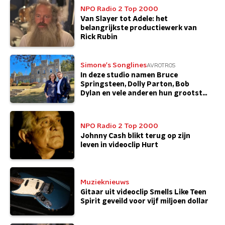
NPO Radio 2 Top 2000
Van Slayer tot Adele: het
belangrijkste productiewerk van
Rick Rubin
Simone's Songlines
AVROTROS
In deze studio namen Bruce
Springsteen, Dolly Parton, Bob
Dylan en vele anderen hun grootste
hits op
NPO Radio 2 Top 2000
Johnny Cash blikt terug op zijn
leven in videoclip Hurt
Muzieknieuws
Gitaar uit videoclip Smells Like Teen
Spirit geveild voor vijf miljoen dollar