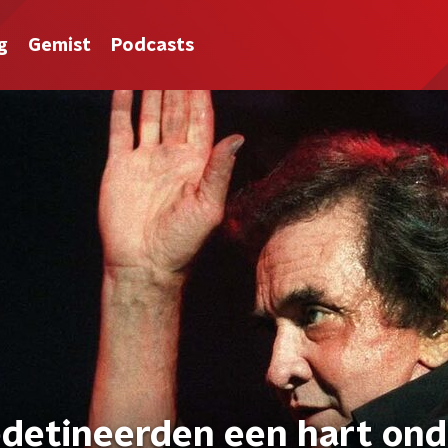
g
Gemist
Podcasts
detineerden een hart ond