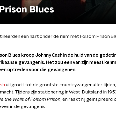
Prison Blues
tineerden een hart onder de riem met Folsom Prison Bl
ison Blues kroop Johnny Cash in de huid van de gedeti
ikaanse gevangenis. Het zou een van zijn meest ken
een optreden voor die gevangenen.
sh
uitgroeit tot de grootste countryzanger aller tijden, zi
cht. Tijdens zijn stationering in West-Duitsland in 195
de the Walls of Folsom Prison
, en raakt hij geïnspireer
leven in de gevangenis.