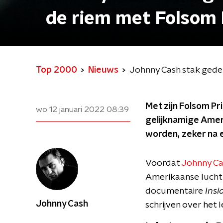
de riem met Folsom 
Top 2000
Nieuws
Johnny Cash stak gede
Met zijn Folsom Pr
wo 12 januari 2022
08:39
gelijknamige Amer
worden, zeker na 
Voordat
Johnny Ca
Amerikaanse luchtma
documentaire
Insi
Johnny Cash
schrijven over het 