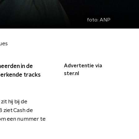
foto:
ANP
ues
Advertentie via
neerden in de
ster.nl
merkende tracks
t hij bij de
3 ziet Cash de
d om een nummer te