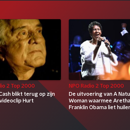
io 2 Top 2000
NPO Radio 2 Top 2000
ash blikt terug op zijn
De uitvoering van A Natu
 videoclip Hurt
Woman waarmee Areth
Franklin Obama liet huile