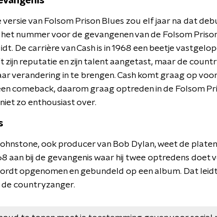
gevangenis
versie van Folsom Prison Blues zou elf jaar na dat deb
sh het nummer voor de gevangenen van de Folsom Priso
idt. De carrière van Cash is in 1968 een beetje vastgel
 zijn reputatie en zijn talent aangetast, maar de count
r verandering in te brengen. Cash komt graag op voor
een comeback, daarom graag optreden in de Folsom Pris
 niet zo enthousiast over.
s
hnstone, ook producer van Bob Dylan, weet de platenf
68 aan bij de gevangenis waar hij twee optredens doet
 wordt opgenomen en gebundeld op een album. Dat leidt
n de countryzanger.