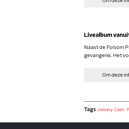
Om deze in
Livealbum vanui
Naast de Folsom Pr
gevangenis. Het vol
Om deze in
Tags
Johnny Cash