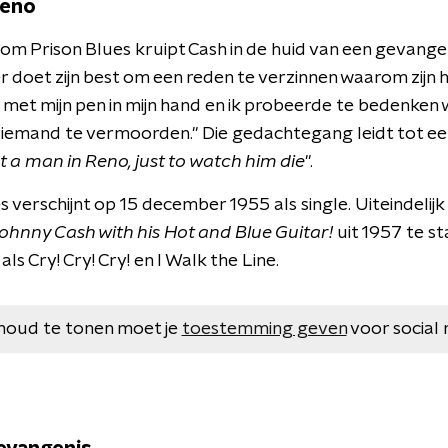
Reno
lsom Prison Blues kruipt Cash in de huid van een gevang
er doet zijn best om een reden te verzinnen waarom zij
ar met mijn pen in mijn hand en ik probeerde te bedenken
 iemand te vermoorden." Die gedachtegang leidt tot een
ot a man in Reno, just to watch him die
".
 verschijnt op 15 december 1955 als single. Uiteindelij
ohnny Cash with his Hot and Blue Guitar!
uit 1957 te s
 Cry! Cry! Cry! en I Walk the Line.
houd te tonen moet je
toestemming geven
voor social 