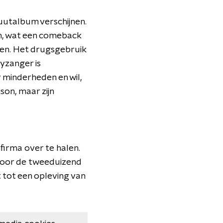
uutalbum verschijnen.
n, wat een comeback
open. Het drugsgebruik
ryzanger is
 minderheden en wil,
on, maar zijn
irma over te halen.
 voor de tweeduizend
 tot een opleving van