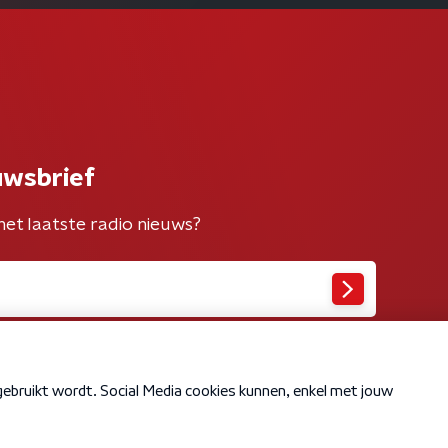
uwsbrief
het laatste radio nieuws?
Cookiebeleid