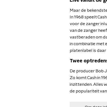
Live vanuit de 
Maar de bekendste 
In 1968 speelt Ca
voor de zanger inlu
van de zanger heeft
vastberaden om daa
in combinatie met 
platenlabel is daar
Twee optreden
De producer Bob Jo
Zo komt Cash in 19
inzittenden. Alles
de populariteit va