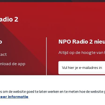
adio 2
o
NPO Radio 2 nie
Altijd op de hoogte van 
act
nload de app