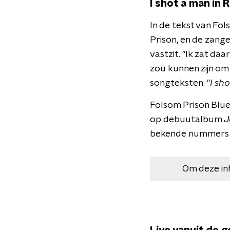
I shot a man in 
In de tekst van Fo
Prison, en de zang
vastzit. "Ik zat da
zou kunnen zijn om
songteksten: "
I sh
Folsom Prison Blues
op debuutalbum
J
bekende nummers als
Om deze in