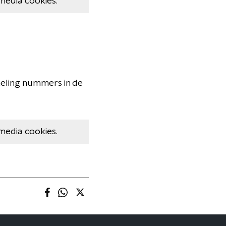
media cookies.
meling nummers in de
media cookies.