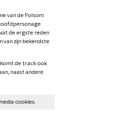
ene van de Folsom
n hoofdpersonage
 wat de ergste reden
 van zijn bekendste
k komt de track ook
taan, naast andere
media cookies.