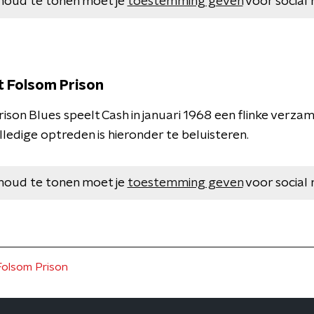
houd te tonen moet je
toestemming geven
voor social 
t Folsom Prison
ison Blues speelt Cash in januari 1968 een flinke verza
ledige optreden is hieronder te beluisteren.
houd te tonen moet je
toestemming geven
voor social 
Folsom Prison