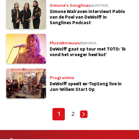
Simone's Songlines
AVROTROS
Simone Walraven interviewt Pablo
van de Poel van DeWolff in
Songlines Podcast
Muzieknieuws
BNNVARA
DeWolff gaat op tour met TOTO: 'Ik
vond het vroeger heel kut'
Programma
DeWolff speelt ex-TopSong live in
Jan-Willem Start Op
1
2