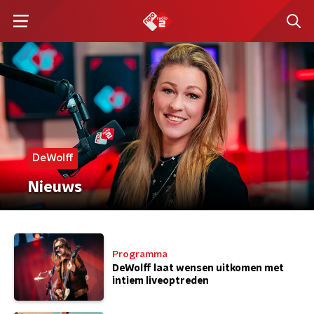
DeWolff
Nieuws
Programma
DeWolff laat wensen uitkomen met
intiem liveoptreden