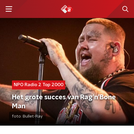
NPO Radio 2 Top 2000
Het grote succes van Rag'n'Bone
Man
foto:
Bullet-Ray