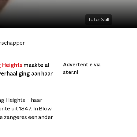
foto:
Still
enschapper
Advertentie via
 Heights
maakte al
ster.nl
 verhaal ging aan haar
ng Heights – haar
nte uit 1847. In Blow
 de zangeres een ander