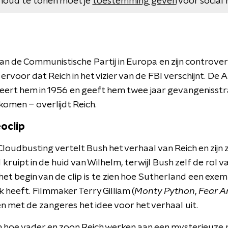
houd te tonen moet je
toestemming geven
voor social 
an de Communistische Partij in Europa en zijn controver
 ervoor dat Reich in het vizier van de FBI verschijnt. De
teert hem in 1956 en geeft hem twee jaar gevangenisstraf
 komen – overlijdt Reich.
oclip
 Cloudbusting vertelt Bush het verhaal van Reich en zijn
ruipt in de huid van Wilhelm, terwijl Bush zelf de rol 
het begin van de clip is te zien hoe Sutherland een exe
zak heeft. Filmmaker Terry Gilliam (
Monty Python
,
Fear A
n met de zangeres het idee voor het verhaal uit.
zien hoe vader en zoon Reich werken aan een mysterieuze