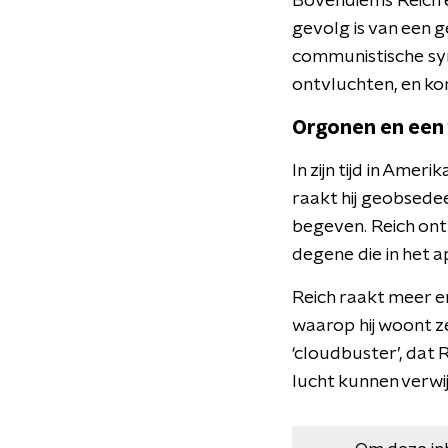
Bovendien is Reich
gevolg is van een g
communistische sym
ontvluchten, en kom
Orgonen en een
In zijn tijd in Ame
raakt hij geobsede
begeven. Reich on
degene die in het 
Reich raakt meer 
waarop hij woont ze
‘cloudbuster’, dat
lucht kunnen verwi