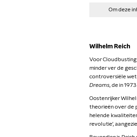
Om deze in
Wilhelm Reich
Voor Cloudbusting 
minder ver de gesch
controversiële wete
Dreams
, de in 197
Oostenrijker Wilhel
theorieën over de p
helende kwaliteite
revolutie’, aangezie