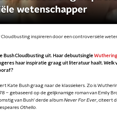
iële wetenschapper
or Cloudbusting inspireren door een controversiële wet
e Bush Cloudbusting uit. Haar debuutsingle
Wuthering
ngeres haar inspiratie graag uit literatuur haalt. Welk
ooraf?
eert Kate Bush graag naar de klassiekers. Zo is Wutheri
1978 – gebaseerd op de gelijknamige roman van Emily Bro
fkomstig van Bush’ derde album
Never For Ever
, citeert
kespeares
Othello
.