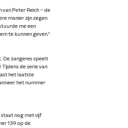
 van Peter Reich – de
ere manier zijn zegen
j stuurde me een
 hem te kunnen geven."
t. De zangeres speelt
 Tijdens de serie van
ast het laatste
 wanneer het nummer
staat nog met vijf
mmer 139 op de