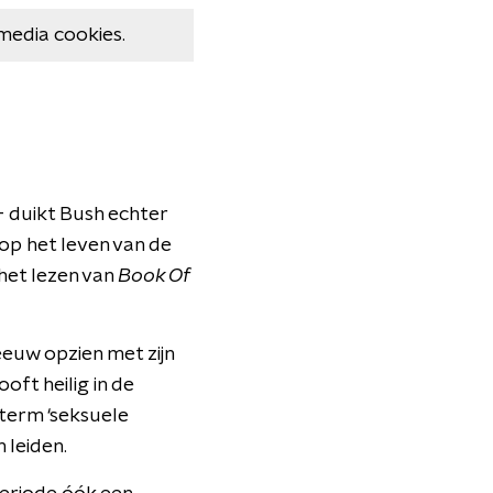
media cookies.
– duikt Bush echter
 op het leven van de
 het lezen van
Book Of
eeuw opzien met zijn
oft heilig in de
 term ‘seksuele
 leiden.