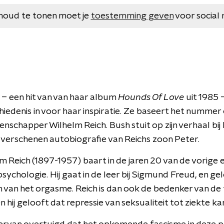
houd te tonen moet je
toestemming geven
voor social 
– een hit van van haar album
Hounds Of Love
uit 1985 
iedenis in voor haar inspiratie. Ze baseert het nummer
nschapper Wilhelm Reich. Bush stuit op zijn verhaal bij
3 verschenen autobiografie van Reichs zoon Peter.
m Reich (1897-1957) baart in de jaren 20 van de vorige 
sychologie. Hij gaat in de leer bij Sigmund Freud, en gelo
n van het orgasme. Reich is dan ook de bedenker van de
n hij gelooft dat repressie van seksualiteit tot ziekte kan