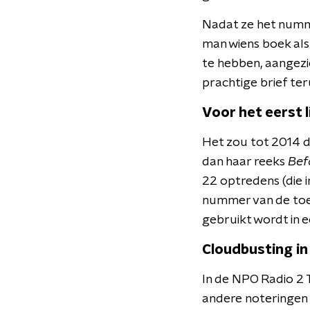
Nadat ze het numme
man wiens boek als 
te hebben, aangezie
prachtige brief te
Voor het eerst l
Het zou tot 2014 d
dan haar reeks
Bef
22 optredens (die i
nummer van de toeg
gebruikt wordt in 
Cloudbusting in
In de NPO Radio 2 
andere noteringen i