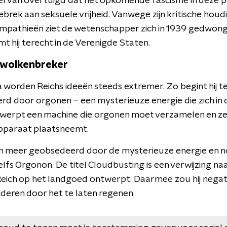
 ervan overtuigd dat het opkomende fascisme in deze 
ebrek aan seksuele vrijheid. Vanwege zijn kritische houdi
pathieën ziet de wetenschapper zich in 1939 gedwonge
t hij terecht in de Verenigde Staten.
 wolkenbreker
rika worden Reichs ideeën steeds extremer. Zo begint hij t
erd door orgonen – een mysterieuze energie die zich in
twerpt een machine die orgonen moet verzamelen en z
apparaat plaatsneemt.
en meer geobsedeerd door de mysterieuze energie en 
lfs Orgonon. De titel Cloudbusting is een verwijzing na
 Reich op het landgoed ontwerpt. Daarmee zou hij negat
jderen door het te laten regenen.