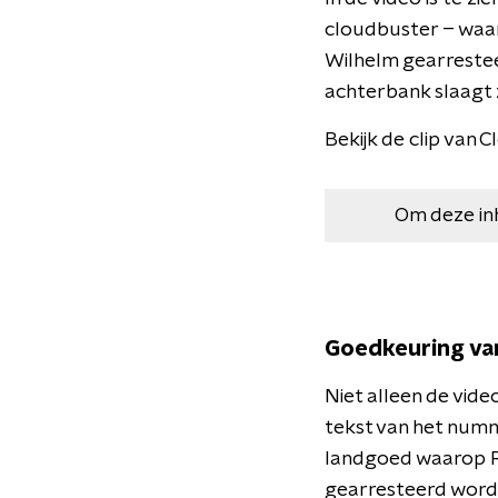
cloudbuster – waar
Wilhelm gearrestee
achterbank slaagt 
Bekijk de clip van 
Om deze in
Goedkeuring va
Niet alleen de vide
tekst van het numm
landgoed waarop Re
gearresteerd word