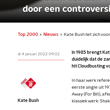
door een controvers
Top 2000
Nieuws
Kate Bush liet zich vo
In 1985 brengt Kat
di 4 januari 2022
09:02
duidelijk dat de za
hit Cloudbusting v
In haar werk refer
eerste single uit 
Away (For Bill), a
Kate Bush
klassiek werk: Sha