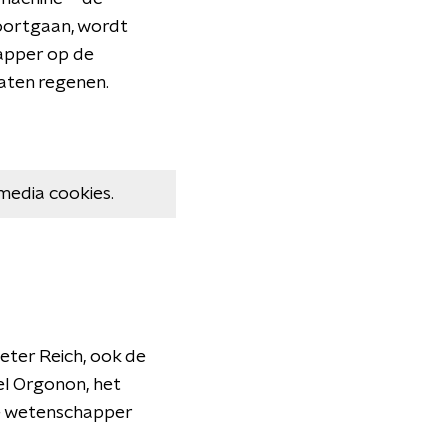
voortgaan, wordt
apper op de
aten regenen.
media cookies.
eter Reich, ook de
el Orgonon, het
de wetenschapper