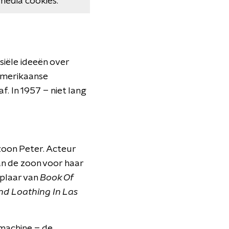
media cookies.
siële ideeën over
 Amerikaanse
. In 1957 – niet lang
 zoon Peter. Acteur
van de zoon voor haar
mplaar van
Book Of
nd Loathing In Las
 machine – de