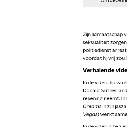
Om deze in
Zijn lidmaatschap v
seksualiteit zorgen
politiedienst arres
voordat hij vrij zou
Verhalende vide
In de videoclip van
Donald Sutherland k
rekening neemt. In 
Dreams
in zijn jas
Vegas
) werkt same
In de video is te 