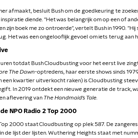
r afmaakt, besluit Bush om de goedkeuring te zoeken
inspiratie diende. "Het was belangrijk om op een of and
n zijn boek me zo ontroerde", vertelt Bush in 1990. "Hi
rug. Het was een ongelooflijk gevoel om iets terug aan
ive
uren totdat Bush Cloudbusting voor het eerst live zing
ore The Dawn
-optredens, haar eerste shows sinds 1979.
n een kwartier uitverkocht raken) is Cloudbusting steev
ift. In 2019 ontdekt een nieuwe generatie de track,
een aflevering van
The Handmaid's Tale
​.
 de NPO Radio 2 Top 2000
Top 2000 staat Cloudbusting op plek 587. De zangeres 
n de lijst der lijsten. Wuthering Heights staat met nu