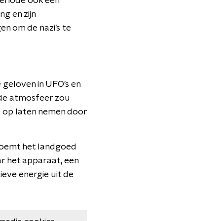
periode óók een
ng en zijn
n om de nazi’s te
e geloven in UFO's en
 de atmosfeer zou
e op laten nemen door
noemt het landgoed
ar het apparaat, een
ieve energie uit de