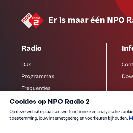
Er is maar één NPO R
Radio
Inf
DJ’s
Cont
Programma's
Dow
Frequenties
Algemene voorwaarden
Privacybeleid