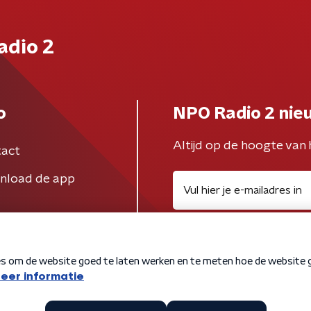
adio 2
o
NPO Radio 2 nie
Altijd op de hoogte van 
act
nload de app