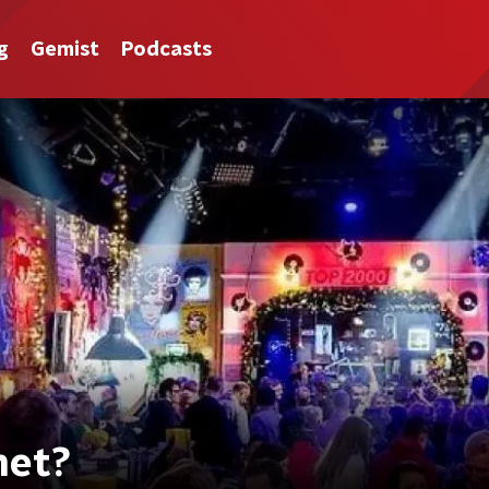
g
Gemist
Podcasts
het?