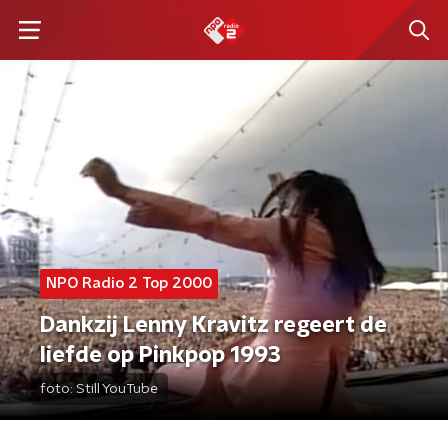
NPO Radio 2 Top 2000
Dankzij Lenny Kravitz regeert de
liefde op Pinkpop 1993
foto:
Still YouTube