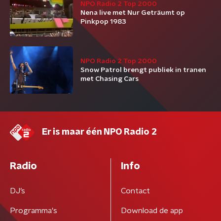
NPO Radio 2 Top 2000
Nena live met Nur Geträumt op
Pinkpop 1983
NPO Radio 2 Top 2000
Snow Patrol brengt publiek in tranen
met Chasing Cars
Er is maar één NPO Radio 2
Radio
Info
DJ’s
Contact
Programma's
Download de app