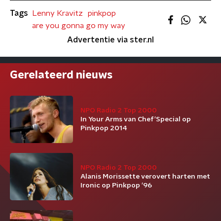
Tags
Lenny Kravitz
pinkpop
are you gonna go my way
Advertentie via ster.nl
Gerelateerd nieuws
NPO Radio 2 Top 2000
In Your Arms van Chef'Special op
Pinkpop 2014
NPO Radio 2 Top 2000
Alanis Morissette verovert harten met
Ironic op Pinkpop '96