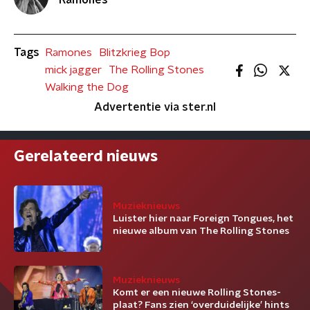
Ramones
Tags
Ramones
Blitzkrieg Bop
mick jagger
The Rolling Stones
Walking the Dog
Advertentie via ster.nl
Gerelateerd nieuws
Muzieknieuws
Luister hier naar Foreign Tongues, het
nieuwe album van The Rolling Stones
Muzieknieuws
Komt er een nieuwe Rolling Stones-
plaat? Fans zien ‘overduidelijke’ hints