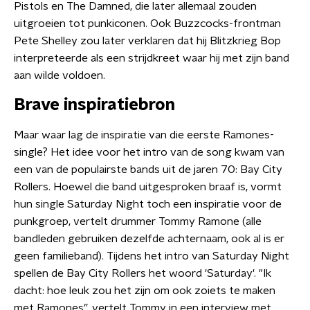
Pistols en The Damned, die later allemaal zouden
uitgroeien tot punkiconen. Ook Buzzcocks-frontman
Pete Shelley zou later verklaren dat hij Blitzkrieg Bop
interpreteerde als een strijdkreet waar hij met zijn band
aan wilde voldoen.
Brave inspiratiebron
Maar waar lag de inspiratie van die eerste Ramones-
single? Het idee voor het intro van de song kwam van
een van de populairste bands uit de jaren 70: Bay City
Rollers. Hoewel die band uitgesproken braaf is, vormt
hun single Saturday Night toch een inspiratie voor de
punkgroep, vertelt drummer Tommy Ramone (alle
bandleden gebruiken dezelfde achternaam, ook al is er
geen familieband). Tijdens het intro van Saturday Night
spellen de Bay City Rollers het woord 'Saturday'. "Ik
dacht: hoe leuk zou het zijn om ook zoiets te maken
met Ramones”, vertelt Tommy in een interview met