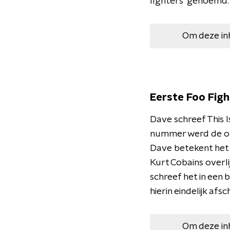
fighters' genoemd.
Om deze in
Eerste Foo Figh
Dave schreef This Is
nummer werd de op
Dave betekent het 
Kurt Cobains overlij
schreef het in een
hierin eindelijk afs
Om deze in