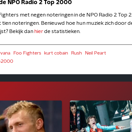
 de NPO Radio 2 Top 2000
Fighters met negen noteringen in de NPO Radio 2 Top 
t tien noteringen. Benieuwd hoe hun muziek zich door de
jst? Bekijk dan
hier
de statistieken.
rvana
Foo Fighters
kurt cobain
Rush
Neil Peart
op2000