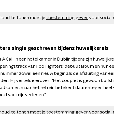
houd te tonen moet je
toestemming geven
voor social 
ters single geschreven tijdens huwelijksreis
 A Call in een hotelkamer in Dublin tijdens zijn huwelijkre
eningstrack van Foo Fighters' debuutalbum en hun eer
nummer zowel een nieuw begin als de afsluiting van ee
den. Hij vertelde erover: "Het couplet is gewoon bullshit, 
 badkamer, maar het refrein betekent daarentegen heel 
cheid van mijn verleden."
houd te tonen moet je
toestemming geven
voor social 