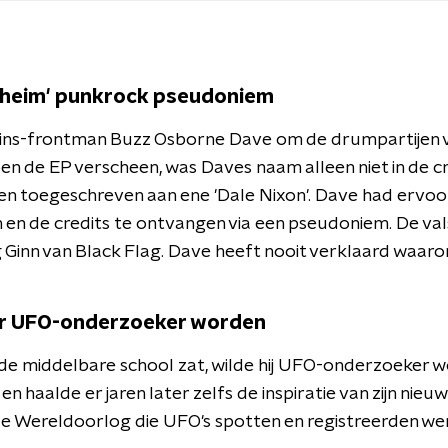
geheim' punkrock pseudoniem
vins-frontman Buzz Osborne Dave om de drumpartijen v
n de EP verscheen, was Daves naam alleen niet in de cr
n toegeschreven aan ene 'Dale Nixon'. Dave had ervo
n en de credits te ontvangen via een pseudoniem. De v
 Ginn van Black Flag. Dave heeft nooit verklaard waaro
ger UFO-onderzoeker worden
e middelbare school zat, wilde hij UFO-onderzoeker wor
n haalde er jaren later zelfs de inspiratie van zijn nie
de Wereldoorlog die UFO's spotten en registreerden wer