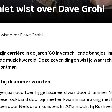
niet wist over Dave Grohl
t wist over Dave Grohl
jn carrière in de jaren '80 in verschillende bandjes. Inm
de muziekwereld. Deze zeven dingen wist je waarschij
rontman.
e hij drummer worden
en jaar oud toen hij gefascineerd was door drummer Nei
ese rockband door zijn neef en kwam in aanraking met
pen door Neils drumkunsten. In 2013 mocht hij Rush ve