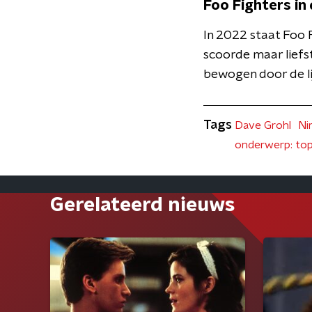
Foo Fighters in
In 2022 staat Foo 
scoorde maar liefs
bewogen door de li
Tags
Dave Grohl
Ni
onderwerp: t
Gerelateerd nieuws