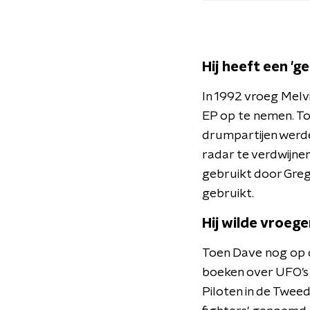
Hij heeft een '
In 1992 vroeg Mel
EP op te nemen. Toe
drumpartijen werde
radar te verdwijne
gebruikt door Greg
gebruikt.
Hij wilde vroe
Toen Dave nog op d
boeken over UFO's e
Piloten in de Twee