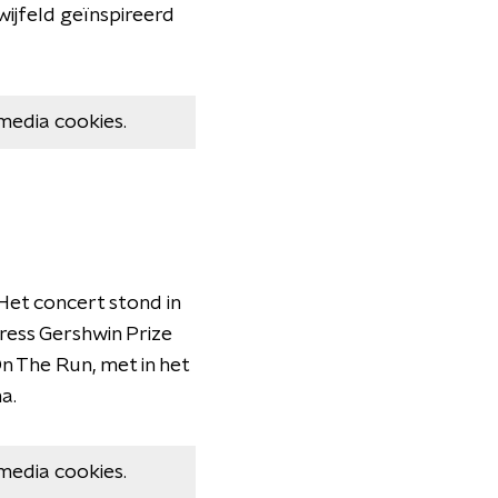
wijfeld geïnspireerd
media cookies.
Het concert stond in
ress Gershwin Prize
n The Run, met in het
a.
media cookies.