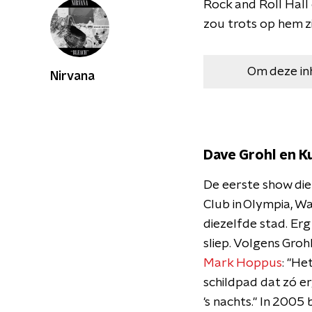
Rock and Roll Hall
zou trots op hem zi
Om deze in
Nirvana
Dave Grohl en 
De eerste show die
Club in Olympia, Wa
diezelfde stad. Er
sliep. Volgens Grohl
Mark Hoppus
: "He
schildpad dat zó er
's nachts." In 2005