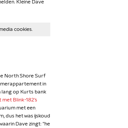
helden. Kleine Dave
media cookies.
de North Shore Surf
enkamerappartement in
n lang op Kurts bank
 met Blink-182's
quarium met een
am, dus het was ijskoud
waarin Dave zingt: "he