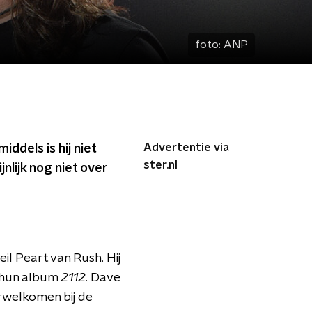
foto:
ANP
Advertentie via
iddels is hij niet
ster.nl
nlijk nog niet over
l Peart van Rush. Hij
 hun album
2112
. Dave
rwelkomen bij de