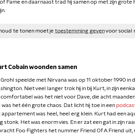
 of Fame en daarnaast trad hij samen op met zijn grote 
jn.
houd te tonen moet je
toestemming geven
voor social 
Kurt Cobain woonden samen
 Grohl speelde met Nirvana was op 11 oktober 1990 in 
shington. Niet veel langer trok hij in bij Kurt, in zijn e
g comfortabel was het niet voor Dave, die acht maande
 was het één grote chaos. Dat licht hij toe in een
podcast
t appartement was heel, heel erg klein. Kurt had een a
g stonk. Het was enorm vies. En er zat een gat in zijn ra
 bracht Foo Fighters het nummer Friend Of A Friend uit, 