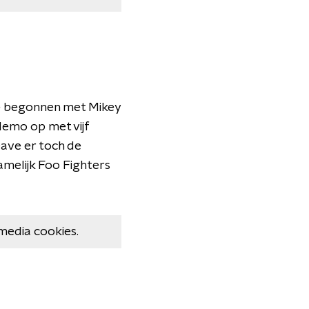
dje begonnen met Mikey
demo op met vijf
ave er toch de
amelijk Foo Fighters
media cookies.