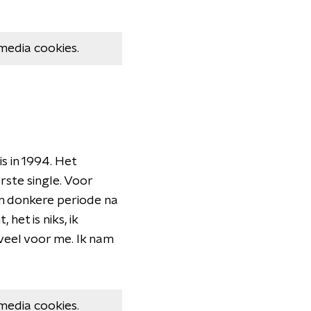
media cookies.
is in 1994. Het
ste single. Voor
n donkere periode na
het is niks, ik
veel voor me. Ik nam
media cookies.