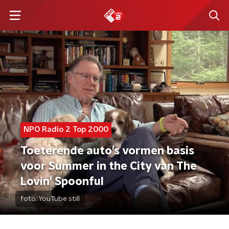
NPO Radio 2 Top 2000
Toeterende auto's vormen basis
voor Summer in the City van The
Lovin' Spoonful
foto:
YouTube still