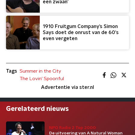
een zwaan'
1910 Fruitgum Company’s Simon
Says doet de onrust van de 60's
even vergeten
Tags
Summer in the City
The Lovin' Spoonful
Advertentie via ster.nl
Gerelateerd nieuws
NPO Radio 2 Top 2000
De uitvoering van A Natural Woman