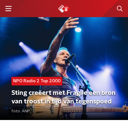
NPO Radio 2 Top 2000
Sting creëert met Fragile een bron
van troost in tijd van tegenspoed
foto:
ANP