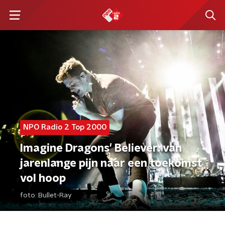
NPO Radio 2 Top 2000
Imagine Dragons' Believer: van
jarenlange pijn naar een toekomst
vol hoop
foto:
Bullet-Ray