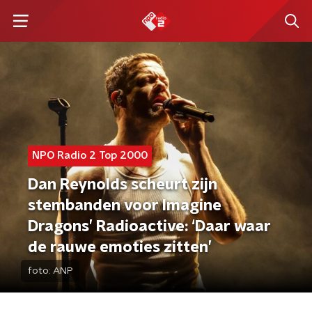
NPO Radio 2 Top 2000
Dan Reynolds scheurt zijn
stembanden voor Imagine
Dragons’ Radioactive: ‘Daar waar
de rauwe emoties zitten’
foto:
ANP