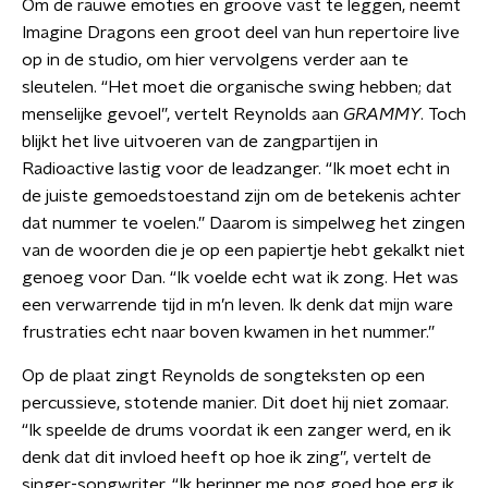
Om de rauwe emoties en groove vast te leggen, neemt
Imagine Dragons een groot deel van hun repertoire live
op in de studio, om hier vervolgens verder aan te
sleutelen. “Het moet die organische swing hebben; dat
menselijke gevoel”, vertelt Reynolds aan
GRAMMY
. Toch
blijkt het live uitvoeren van de zangpartijen in
Radioactive lastig voor de leadzanger. “Ik moet echt in
de juiste gemoedstoestand zijn om de betekenis achter
dat nummer te voelen.” Daarom is simpelweg het zingen
van de woorden die je op een papiertje hebt gekalkt niet
genoeg voor Dan. “Ik voelde echt wat ik zong. Het was
een verwarrende tijd in m’n leven. Ik denk dat mijn ware
frustraties echt naar boven kwamen in het nummer.”
Op de plaat zingt Reynolds de songteksten op een
percussieve, stotende manier. Dit doet hij niet zomaar.
“Ik speelde de drums voordat ik een zanger werd, en ik
denk dat dit invloed heeft op hoe ik zing”, vertelt de
singer-songwriter. “Ik herinner me nog goed hoe erg ik